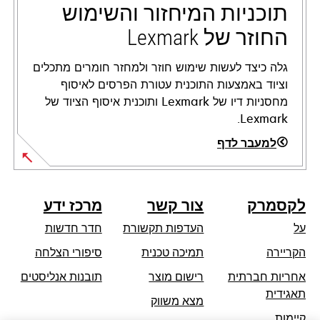
tab
תוכניות המיחזור והשימוש
החוזר של Lexmark
גלה כיצד לעשות שימוש חוזר ולמחזר חומרים מתכלים
וציוד באמצעות התוכנית עטורת הפרסים לאיסוף
מחסניות דיו של Lexmark ותוכנית איסוף הציוד של
Lexmark.
למעבר לדף
לקסמרק
צור קשר
מרכז ידע
על
העדפות תקשורת
חדר חדשות
opens
הקריירה
תמיכה טכנית
סיפורי הצלחה
in
אחריות חברתית
רישום מוצר
תובנות אנליסטים
a
opens
תאגידית
מצא משווק
new
in
קיימות