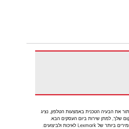
מקרה שלא ניתן לפתור את הבעיה הטכנית באמצעות הטלפון, נציג
 של Lexmark יישלח טכנאי שירות מוסמך של Lexmark למיקום שלך, למתן שירות ביום העסקים הבא.
הטכנאי יטפל בהתקן הפגום באתר שלך ויוודא שהוא עונה לסטנדרטים המחמירים ביותר של Lexmark לאיכות ולביצועים.