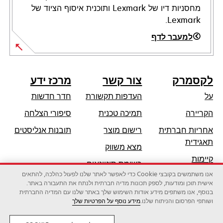
מחסניות דיו של Lexmark ותוכנית איסוף הציוד של
Lexmark.
למעבר לדף
לקסמרק
צור קשר
מרכז ידע
על
העדפות תקשורת
חדר חדשות
opens
הקריירה
תמיכה טכנית
סיפורי הצלחה
in
אחריות חברתית
רישום מוצר
תובנות אנליסטים
a
opens
תאגידית
מצא משווק
new
in
קיימות
tab
רשימת סיטונאים
a
אנו משתמשים בקובצי Cookie כדי לאפשר לאתר שלנו לפעול כהלכה, להתאים
שותפי לקסמרק
new
אישית תוכן ומודעות, לספק תכונות מדיה חברתית ולנתח את התעבורה באתר.
tab
בנוסף, אנו משתפים מידע אודות השימוש שלך באתר שלנו עם המדיה החברתית
ושותפי הפרסום והניתוח שלנו.
מידע נוסף על הפרטיות שלך
לקסמרק אינטרנשיונל בע"מ, חברה של זירוקס
©2026 כל הזכויות שמורות.