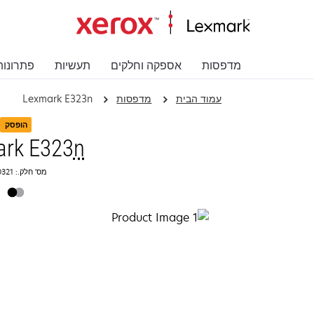
מדפסות
אספקה וחלקים
תעשיות
פתרונות
עמוד הבית
מדפסות
Lexmark E323n
הופסק
rk E323
n
מס' חלק.: 21S0321