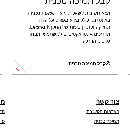
קבל תמיכה טכנית
מצא תשובות לשאלות מוצר ושאלות טכניות
באינטרנט. כולל מידע מפורט על הגדרה,
תחזוקה ופתרון בעיות של התקן Lexmark,
מדריכים אינטראקטיביים למשתמש ומבחר
סרטוני הדרכה.
קבל תמיכה טכנית
opens
in
a
new
צור קשר
מר
tab
העדפות תקשורת
חד
opens
תמיכה טכנית
סיפ
in