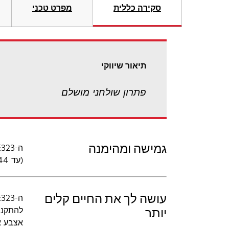
סקירה כללית
מפרט טכני
תיאור שיווקי
פתרון שולחני מושלם
גמישה ומהימנה
(עד 144 MB) ומגירת נייר נוספת. תמיכה ב-PCL ו-PostScript מבטיחה לך הדפסה מהימנה במגוון רחב של יישומים.
עושה לך את החיים קלים
להתקנה
יותר
אצבע א