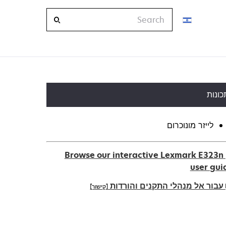
Search
כונות
לייזר מונוכרום
Browse our interactive Lexmark E323n
user gui
עבור אל מנהלי התקנים והורדות
[קישור]
ope