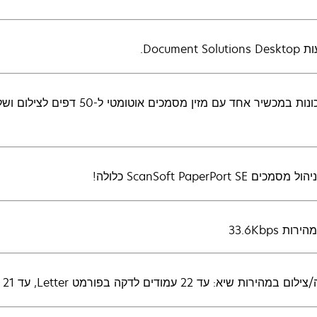
Document So.
במכשיר אחד עם מזין מסמכים אוטומטי ל-50 דפים לצילום ושליחת פקסים נוחים יותר.
כים ScanSoft PaperPort SE כלולה!
ת 33.6Kbps
ת שיא: עד 22 עמודים לדקה בפורמט Letter, עד 21 עמודים לדקה בפורמט A4.