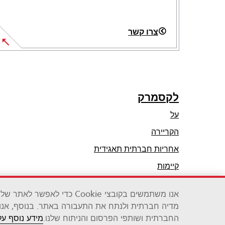
צרו קשר
לקסמרק
על
הקריירה
opens
אחריות חברתית תאגידית
in
קיימות
a
שותפי לקסמרק
new
אנו משתמשים בקובצי Cookie כ
tab
מדיה חברתית ולנתח את התעבורה באתר. בנוסף, אנו
לקסמרק אינטרנשיונל בע"מ, חברה של זירוקס
החברתית ושותפי הפרסום והניתוח שלנו.
מידע נוסף ע
©2026 כל הזכויות שמורות.