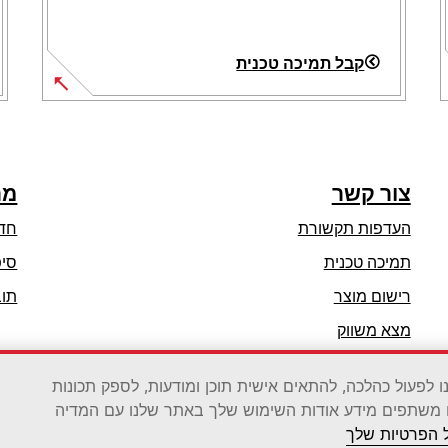
קבל תמיכה טכנית
opens
in
a
new
צור קשר
מר
tab
העדפות תקשורת
חד
opens
תמיכה טכנית
סיפ
in
רישום מוצר
תוב
a
מצא משווק
new
tab
רשימת סיטונאים
די לאפשר לאתר שלנו לפעול כהלכה, להתאים אישית תוכן ומודעות, לספק תכונות
 משתפים מידע אודות השימוש שלך באתר שלנו עם המדיה
ל הפרטיות שלך