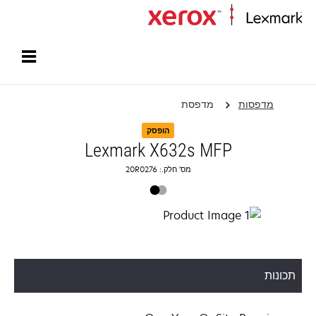
עמוד הבית
מדפסות
מדפסת
הופסק
Lexmark X632s MFP
מס' חלק.: 20R0276
תכונות