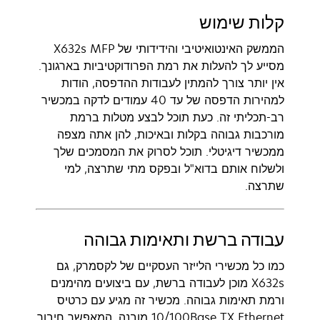
קלות שימוש
הממשק האינטואיטיבי והידידותי של X632s MFP
מסייע לך להעלות את רמת הפרודוקטיביות בארגונך.
אין יותר צורך להמתין לעבודות ההדפסה, הודות
למהירות הדפסה של עד 40 עמודים לדקה במכשיר
רב-תכליתי זה. כעת תוכל לבצע מטלות ברמת
מורכבות גבוהה בקלות ובאיכות, להן אתה מצפה
ממכשיר דיגיטלי. תוכל לסרוק את המסמכים שלך
ולשלוח אותם בדוא"ל ובפקס מתי שתרצה, למי
שתרצה.
עבודה ברשת ותאימות גבוהה
כמו כל מכשירי הלייזר העסקיים של לקסמרק, גם
X632s מוכן לעבודה ברשת, עם ביצועים מהימנים
ורמת תאימות גבוהה. מכשיר זה מגיע עם כרטיס
10/100Base TX Ethernet מובנה, המאפשר חיבור