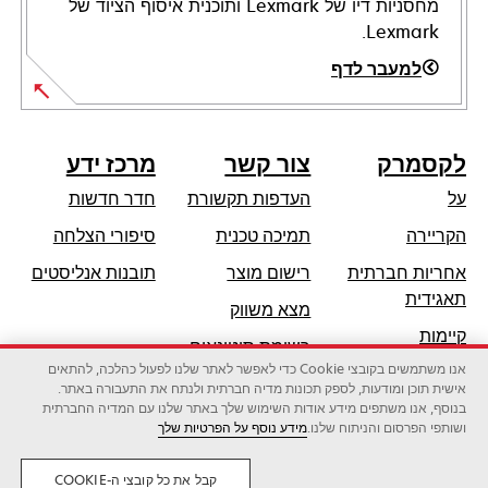
מחסניות דיו של Lexmark ותוכנית איסוף הציוד של
Lexmark.
למעבר לדף
לקסמרק
צור קשר
מרכז ידע
על
העדפות תקשורת
חדר חדשות
opens
הקריירה
תמיכה טכנית
סיפורי הצלחה
in
אחריות חברתית
רישום מוצר
תובנות אנליסטים
a
opens
תאגידית
מצא משווק
new
in
קיימות
tab
רשימת סיטונאים
a
אנו משתמשים בקובצי Cookie כדי לאפשר לאתר שלנו לפעול כהלכה, להתאים
שותפי לקסמרק
new
אישית תוכן ומודעות, לספק תכונות מדיה חברתית ולנתח את התעבורה באתר.
tab
בנוסף, אנו משתפים מידע אודות השימוש שלך באתר שלנו עם המדיה החברתית
ושותפי הפרסום והניתוח שלנו.
מידע נוסף על הפרטיות שלך
לקסמרק אינטרנשיונל בע"מ, חברה של זירוקס
©2026 כל הזכויות שמורות.
משפטי
פרטיות
קבל את כל קובצי ה-COOKIE