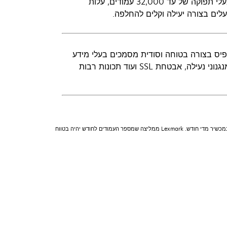
עומסי הדפסה גבוהים לא חייבים להפוך להוצאות גבוהות. הודות לטונרים בעלי תפוקה של עד 32,000 עמודים, עלות
לים בצורה יעילה וקלים להחלפה.
דפיס בצורה בטוחה וסודית מסמכים בעלי מידע
רגיש. הודות להעברה מאובטחת של עבודת ההדפסה, שימוש בסיסמאות, מנגנוני נעילה, אבטחת SSL ועוד תכונות רבות
"נפח דף חודשי מומלץ" הוא טווח של דפים המסייעים ללקוחות להעריך את הצעות המוצרים של Lexmark בהתבסס על המספר הממוצע של דפים שהלקוחות מתכננים להדפיס במכשיר מדי חודש. Lexmark ממליצה שמספר העמודים לחודש יהיה בטווח