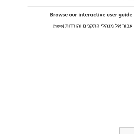
Browse our interactive user guide
עבור אל מנהלי התקנים והורדות
[קישור]
ope
n
t