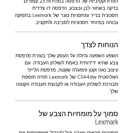
הפרודוקטיביות של הדפסה במהירות 23 עמודים
בדקה בשחור-לבן ובצבע, הדפסה דו-צדדית
חסכונית בנייר ומחסניות טונר של Lexmark בתפוקה
גבוהה במיוחד חסכוניות לסביבה ולתקציב.
הנוחות לצדך
השפע השפעה גדולה על העסק שלך בעזרת מדפסת
צבע שהיא ידידותית באמת לשולחן העבודה. עם
עיצוב נאה וקטן והפעלה שקטה, מדפסת הלייזר
האלחוטית C544dw של Lexmark תהיה תוספת
מבורכת לשולחן העבודה או לקבוצת העבודה הקטנה
שלך.
סמוך על מומחיות הצבע של
Lexmark
מחקרים מראים שצבע יכול להגדיל משמעותית את