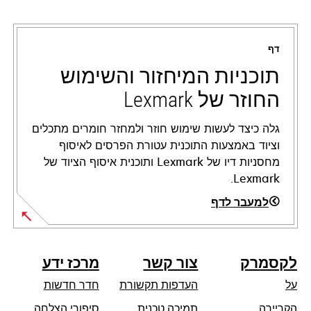
opens
in
a
דף
new
tab
תוכניות המיחזור והשימוש
החוזר של Lexmark
גלה כיצד לעשות שימוש חוזר ולמחזר חומרים מתכלים
וציוד באמצעות התוכנית עטורת הפרסים לאיסוף
מחסניות דיו של Lexmark ותוכנית איסוף הציוד של
Lexmark.
למעבר לדף
לקסמרק
צור קשר
מרכז ידע
על
העדפות תקשורת
חדר חדשות
opens
הקריירה
תמיכה טכנית
סיפורי הצלחה