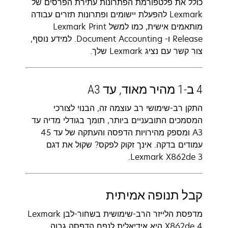
כולל את פלטפורמת הפתרונות עתירת הפרסים של
Lexmark להפעלת יישומים ופתרונות תזרים עבודה
מותאמים אישית, כמו למשל Lexmark Print
Release ו- Document Accounting. למידע נוסף,
צור קשר עם נציג Lexmark שלך.
4 ב-1 מהיר מאוד, עד A3
התקן רב-שימושי רב עוצמה זה, הבנוי לצורכי
המסמכים התובעניים ביותר, תומך בגודלי מדיה עד
A3 ומספק מהירויות הדפסה והעתקה של עד 45
עמודים בדקה. אינך זקוק לפקס? שקול את דגם
Lexmark X862de 3.
קבל תנופה אמיתית
מדפסת הלייזר הרב-שימושית בשחור-לבן Lexmark
X862de 4 היא אידיאלית לנפח הדפסה גבוה