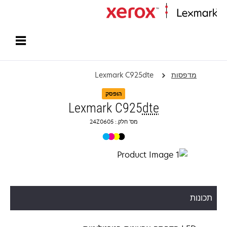
עמוד הבית
מדפסות
Lexmark C925dte
הופסק
Lexmark C925
dte
מס' חלק.: 24Z0605
תכונות