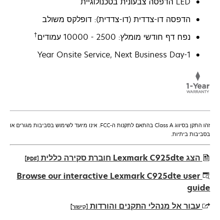
LED הדפסה צבעונית בטכנולוגיית
הדפסה דו-צדדית (דו-צדדית): דופלקס משולב
†
נפח דף חודשי מומלץ: 2500 - 10000 עמודים
1-Year Onsite Service, Next Business Day
זהו התקן בסיווג Class A בהתאם לתקנות ה-FCC. אינו מיועד לשימוש בסביבות מגורים או
בסביבות ביתיות.
הצג Lexmark C925dte חוברת סקירה כללית
[PDF]
opens
Browse our interactive Lexmark C925dte user
in
guide
a
עבור אל מנהלי התקנים והורדות
[קישור]
new