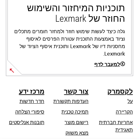
tab
תוכניות המיחזור והשימוש
החוזר של Lexmark
גלה כיצד לעשות שימוש חוזר ולמחזר חומרים מתכלים
וציוד באמצעות התוכנית עטורת הפרסים לאיסוף
מחסניות דיו של Lexmark ותוכנית איסוף הציוד של
Lexmark.
למעבר לדף
לקסמרק
צור קשר
מרכז ידע
על
העדפות תקשורת
חדר חדשות
opens
הקריירה
תמיכה טכנית
סיפורי הצלחה
in
אחריות חברתית
רישום מוצר
תובנות אנליסטים
a
opens
תאגידית
מצא משווק
new
in