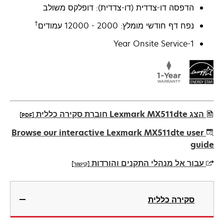
הדפסה דו-צדדית (דו-צדדית): דופלקס משולב
†
נפח דף חודשי מומלץ: 2000 - 12000 עמודים
1-Year Onsite Service
הצג Lexmark MX511dte חוברת סקירה כללית
[PDF]
opens
Browse our interactive Lexmark MX511dte user
in
guide
a
עבור אל מנהלי התקנים והורדות
[קישור]
new
tab
opens
in
סקירה כללית
a
new