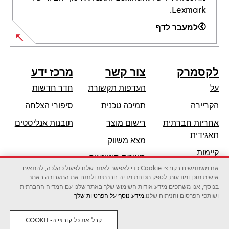
Lexmark.
למעבר לדף
לקסמרק
צור קשר
מרכז ידע
על
העדפות תקשורת
חדר חדשות
opens
הקריירה
תמיכה טכנית
סיפורי הצלחה
in
אחריות חברתית
רישום מוצר
תובנות אנליסטים
a
opens
תאגידית
מצא משווק
new
in
קיימות
tab
רשימת סיטונאים
a
אנו משתמשים בקובצי Cookie כדי לאפשר לאתר שלנו לפעול כהלכה, להתאים
שותפי לקסמרק
new
אישית תוכן ומודעות, לספק תכונות מדיה חברתית ולנתח את התעבורה באתר.
tab
בנוסף, אנו משתפים מידע אודות השימוש שלך באתר שלנו עם המדיה החברתית
ושותפי הפרסום והניתוח שלנו.
מידע נוסף על הפרטיות שלך
לקסמרק אינטרנשיונל בע"מ, חברה של זירוקס
©2026 כל הזכויות שמורות.
משפטי
פרטיות
קבל את כל קובצי ה-COOKIE