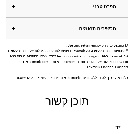
מפרט טכני
מכשירים תואמים
†
Use and return empty only to Lexmark.
††
מחסניות תוכנית ההחזרה של Lexmark כפופות לתנאים וההגבלות של תוכנית ההחזרה
של Lexmark. ראה lexmark.com/returnprogram למידע נוסף. מחסניות רגילות ללא
התנאים וההגבלות של תוכנית החזרת Lexmark זמינות ב-lexmark.com או דרך
Lexmark Channel Partners.
כל המידע כפוף לשינוי ללא הודעה. Lexmark אינה אחראית לשגיאות או להשמטות.
תוכן קשור
דף