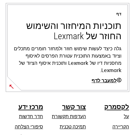
in
a
דף
new
tab
תוכניות המיחזור והשימוש
החוזר של Lexmark
גלה כיצד לעשות שימוש חוזר ולמחזר חומרים מתכלים
וציוד באמצעות התוכנית עטורת הפרסים לאיסוף
מחסניות דיו של Lexmark ותוכנית איסוף הציוד של
Lexmark.
למעבר לדף
לקסמרק
צור קשר
מרכז ידע
על
העדפות תקשורת
חדר חדשות
opens
הקריירה
תמיכה טכנית
סיפורי הצלחה
in