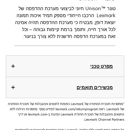
טונר Unison™‎ חיוני לביצועי מערכת ההדפסה של
Lexmark. הרכבו הייחודי מספק תמיד איכות תמונה
יוצאת דופן, מבטיח כי מערכת ההדפסה תהיה אמינה
לכל אורך חייה, ותומך ברמת קיימות גבוהה – וכל
זאת במערכת הדפסה חדשנית ללא צורך בניעור.
מפרט טכני
מכשירים תואמים
†
מחסניות תוכנית ההחזרה של Lexmark כפופות לתנאים וההגבלות של תוכנית ההחזרה
של Lexmark. ראה lexmark.com/returnprogram למידע נוסף. מחסניות רגילות ללא
התנאים וההגבלות של תוכנית החזרת Lexmark זמינות ב-lexmark.com או דרך
Lexmark Channel Partners.
כל המידע כפוף לשינוי ללא הודעה. Lexmark אינה אחראית לשגיאות או להשמטות.