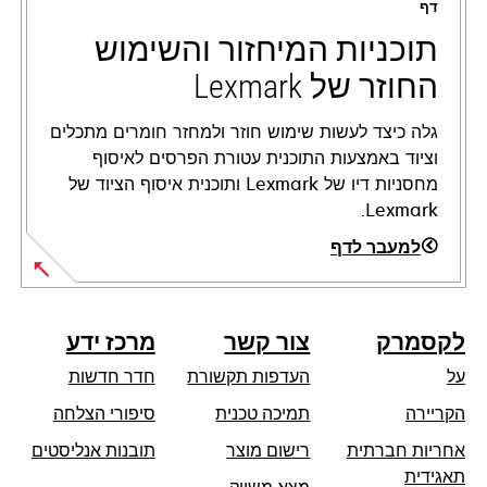
דף
new
tab
תוכניות המיחזור והשימוש
החוזר של Lexmark
גלה כיצד לעשות שימוש חוזר ולמחזר חומרים מתכלים
וציוד באמצעות התוכנית עטורת הפרסים לאיסוף
מחסניות דיו של Lexmark ותוכנית איסוף הציוד של
Lexmark.
למעבר לדף
לקסמרק
צור קשר
מרכז ידע
על
העדפות תקשורת
חדר חדשות
opens
הקריירה
תמיכה טכנית
סיפורי הצלחה
in
אחריות חברתית
רישום מוצר
תובנות אנליסטים
a
opens
תאגידית