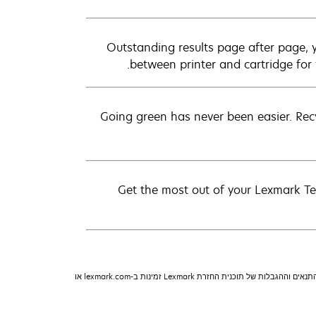
Outstanding results page after page, 
between printer and cartridge for 
Going green has never been easier. Recy
Get the most out of your Lexmark Te
מחסניות תוכנית ההחזרה של Lexmark כפופות לתנאים וההגבלות של תוכנית ההחזרה של Lexmark. ראה lexmark.com/returnprogram למידע נוסף. מחסניות רגילות ללא התנאים וההגבלות של תוכנית החזרת Lexmark זמינות ב-lexmark.com או