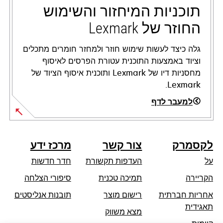
tab
תוכניות המיחזור והשימוש
החוזר של Lexmark
גלה כיצד לעשות שימוש חוזר ולמחזר חומרים מתכלים
וציוד באמצעות התוכנית עטורת הפרסים לאיסוף
מחסניות דיו של Lexmark ותוכנית איסוף הציוד של
Lexmark.
למעבר לדף
לקסמרק
צור קשר
מרכז ידע
על
העדפות תקשורת
חדר חדשות
opens
הקריירה
תמיכה טכנית
סיפורי הצלחה
in
אחריות חברתית
רישום מוצר
תובנות אנליסטים
a
opens
תאגידית
מצא משווק
new
in