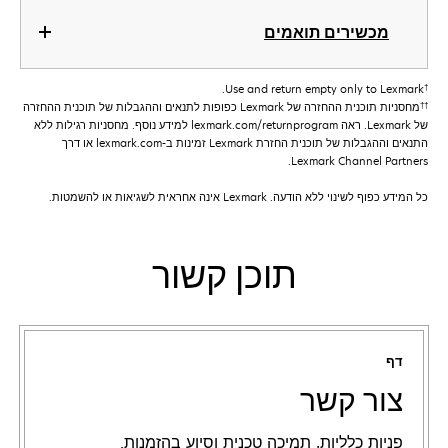
מכשירים תואמים
†
Use and return empty only to Lexmark.
††
מחסניות תוכנית ההחזרה של Lexmark כפופות לתנאים וההגבלות של תוכנית ההחזרה
של Lexmark. ראה lexmark.com/returnprogram למידע נוסף. מחסניות רגילות ללא
התנאים וההגבלות של תוכנית החזרת Lexmark זמינות ב-lexmark.com או דרך
Lexmark Channel Partners.
כל המידע כפוף לשינוי ללא הודעה. Lexmark אינה אחראית לשגיאות או להשמטות.
תוכן קשור
דף
צור קשר
פניות כלליות, תמיכה טכנית וסיוע בהזמנות.