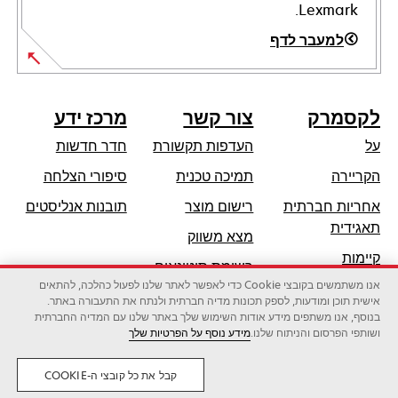
Lexmark.
למעבר לדף
לקסמרק
צור קשר
מרכז ידע
על
העדפות תקשורת
חדר חדשות
opens
הקריירה
תמיכה טכנית
סיפורי הצלחה
in
אחריות חברתית
רישום מוצר
תובנות אנליסטים
a
opens
תאגידית
מצא משווק
new
in
קיימות
tab
רשימת סיטונאים
a
אנו משתמשים בקובצי Cookie כדי לאפשר לאתר שלנו לפעול כהלכה, להתאים
שותפי לקסמרק
new
אישית תוכן ומודעות, לספק תכונות מדיה חברתית ולנתח את התעבורה באתר.
tab
בנוסף, אנו משתפים מידע אודות השימוש שלך באתר שלנו עם המדיה החברתית
ושותפי הפרסום והניתוח שלנו.
מידע נוסף על הפרטיות שלך
לקסמרק אינטרנשיונל בע"מ, חברה של זירוקס
©2026 כל הזכויות שמורות.
משפטי
פרטיות
קבל את כל קובצי ה-COOKIE