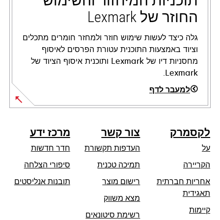
תוכניות המיחזור והשימוש
החוזר של Lexmark
גלה כיצד לעשות שימוש חוזר ולמחזר חומרים מתכלים
וציוד באמצעות התוכנית עטורת הפרסים לאיסוף
מחסניות דיו של Lexmark ותוכנית איסוף הציוד של
Lexmark.
למעבר לדף
לקסמרק
צור קשר
מרכז ידע
על
העדפות תקשורת
חדר חדשות
opens
הקריירה
תמיכה טכנית
סיפורי הצלחה
in
אחריות חברתית
רישום מוצר
תובנות אנליסטים
a
opens
תאגידית
מצא משווק
new
in
קיימות
tab
רשימת סיטונאים
a