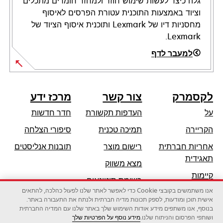
גלה כיצד לעשות שימוש חוזר ולמחזר חומרים מתכלים
וציוד באמצעות התוכנית עטורת הפרסים לאיסוף
מחסניות דיו של Lexmark ותוכנית איסוף הציוד של
Lexmark.
למעבר לדף
לקסמרק
צור קשר
מרכז ידע
על
העדפות תקשורת
חדר חדשות
opens
הקריירה
תמיכה טכנית
סיפורי הצלחה
in
אחריות חברתית
רישום מוצר
תובנות אנליסטים
a
opens
תאגידית
מצא משווק
new
in
קיימות
tab
רשימת סיטונאים
a
אנו משתמשים בקובצי Cookie כדי לאפשר לאתר שלנו לפעול כהלכה, להתאים
שותפי לקסמרק
new
אישית תוכן ומודעות, לספק תכונות מדיה חברתית ולנתח את התעבורה באתר.
tab
בנוסף, אנו משתפים מידע אודות השימוש שלך באתר שלנו עם המדיה החברתית
ושותפי הפרסום והניתוח שלנו.
מידע נוסף על הפרטיות שלך
לקסמרק אינטרנשיונל בע"מ, חברה של זירוקס