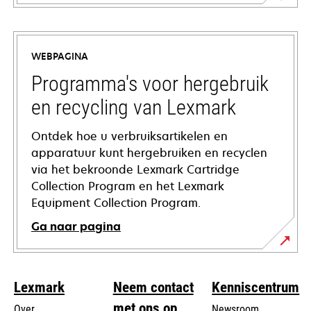
opens
in
a
WEBPAGINA
new
tab
Programma's voor hergebruik
en recycling van Lexmark
Ontdek hoe u verbruiksartikelen en
apparatuur kunt hergebruiken en recyclen
via het bekroonde Lexmark Cartridge
Collection Program en het Lexmark
Equipment Collection Program.
Ga naar pagina
Lexmark
Neem contact
Kenniscentrum
met ons op
Over
Newsroom