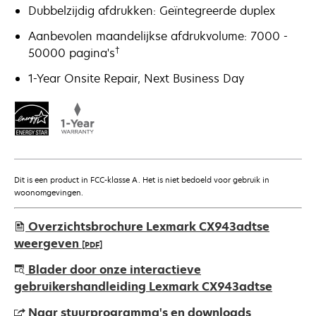
Dubbelzijdig afdrukken: Geïntegreerde duplex
Aanbevolen maandelijkse afdrukvolume: 7000 -
†
50000 pagina's
1-Year Onsite Repair, Next Business Day
Dit is een product in FCC-klasse A. Het is niet bedoeld voor gebruik in
woonomgevingen.
Overzichtsbrochure Lexmark CX943adtse
weergeven
[PDF]
opens
Blader door onze interactieve
in
gebruikershandleiding Lexmark CX943adtse
a
Naar stuurprogramma's en downloads