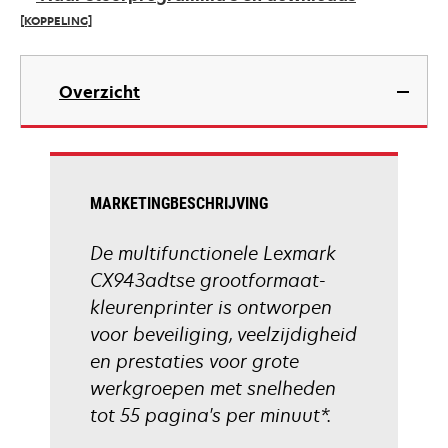
new
[KOPPELING]
tab
opens
in
Overzicht
a
new
tab
MARKETINGBESCHRIJVING
De multifunctionele Lexmark
CX943adtse grootformaat-
kleurenprinter is ontworpen
voor beveiliging, veelzijdigheid
en prestaties voor grote
werkgroepen met snelheden
tot 55 pagina's per minuut*.