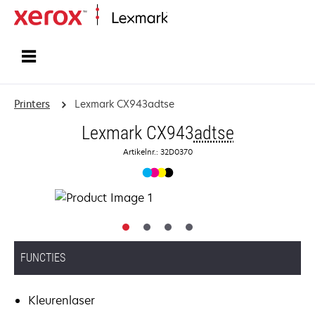
Startpagina
Printers
Lexmark CX943adtse
Lexmark CX943
adtse
Artikelnr.: 32D0370
FUNCTIES
Kleurenlaser