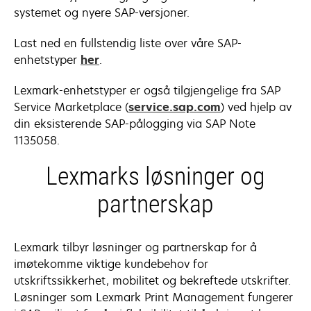
systemet og nyere SAP-versjoner.
Last ned en fullstendig liste over våre SAP-
enhetstyper
her
.
Lexmark-enhetstyper er også tilgjengelige fra SAP
opens
Service Marketplace (
service.sap.com
) ved hjelp av
in
din eksisterende SAP-pålogging via SAP Note
a
1135058.
new
Lexmarks løsninger og
tab
partnerskap
Lexmark tilbyr løsninger og partnerskap for å
imøtekomme viktige kundebehov for
utskriftssikkerhet, mobilitet og bekreftede utskrifter.
Løsninger som Lexmark Print Management fungerer