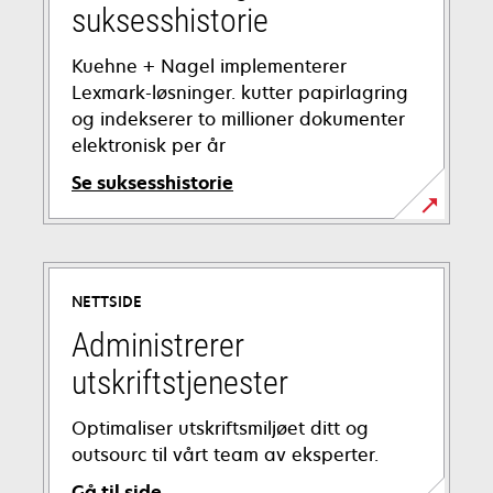
suksesshistorie
Kuehne + Nagel implementerer
Lexmark-løsninger. kutter papirlagring
og indekserer to millioner dokumenter
elektronisk per år
Se suksesshistorie
opens
in
a
NETTSIDE
new
tab
Administrerer
utskriftstjenester
Optimaliser utskriftsmiljøet ditt og
outsourc til vårt team av eksperter.
Gå til side