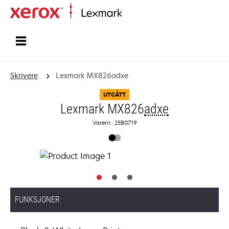
Hjem
Skrivere
Lexmark MX826adxe
UTGÅTT
Lexmark MX826
adxe
Varenr.: 25B0719
FUNKSJONER