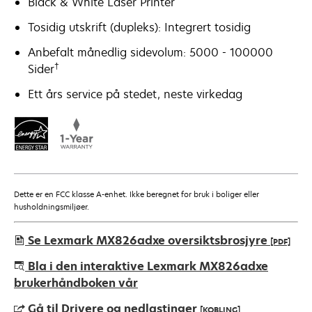
Black & White Laser Printer
Tosidig utskrift (dupleks): Integrert tosidig
Anbefalt månedlig sidevolum: 5000 - 100000
†
Sider
Ett års service på stedet, neste virkedag
Dette er en FCC klasse A-enhet. Ikke beregnet for bruk i boliger eller
husholdningsmiljøer.
Se Lexmark MX826adxe oversiktsbrosjyre
[PDF]
opens
Bla i den interaktive Lexmark MX826adxe
in
brukerhåndboken vår
a
Gå til Drivere og nedlastinger
[KOBLING]