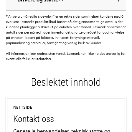
†
"Anbefalt månedlig sidevolum" er en rekke sider som hjelper kundene med å
evaluere Lexmarks produkttilbud basert på det gjennomsnittlige antall sider
kundene planlegger å skrive ut på enheten hver måned. Lexmark anbefaler at
antall sider per måned ligger innenfor det angitte området for optimal ytelse
på enheten, basert på faktorer, inkludert: forsyningsintervall,
papirinnlastingintervaller, hastighet og vanlig bruk av kunder.
All informasjon kan endres uten varsel. Lexmark kan ikke holdes ansvarlig for
eventuelle feil eller utelatelser.
Beslektet innhold
NETTSIDE
Kontakt oss
Generelle henvendelser, teknisk støtte og