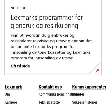
a
NETTSIDE
new
tab
Lexmarks programmer for
gjenbruk og resirkulering
Finn ut hvordan du gjenbruker og
resirkulerer rekvisita og utstyr gjennom det
prisbelønte Lexmarks program for
innsamling av tonerkassetter og Lexmarks
program for innsamling av utstyr
Gå til side
Lexmark
Kontakt oss
Kunnskapssente
Om
Kommunikasjonsinnstillinger
Nyheter
opens
Karriere
Teknisk støtte
Suksesshistorier