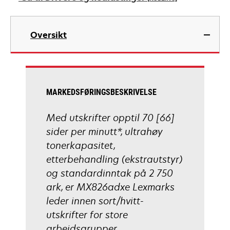
new
tab
opens
in
Oversikt
a
new
tab
MARKEDSFØRINGSBESKRIVELSE
Med utskrifter opptil 70 [66]
sider per minutt*, ultrahøy
tonerkapasitet,
etterbehandling (ekstrautstyr)
og standardinntak på 2 750
ark, er MX826adxe Lexmarks
leder innen sort/hvitt-
utskrifter for store
arbeidsgrupper.