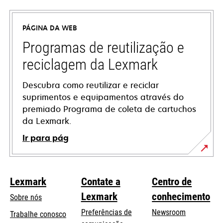
em
uma
PÁGINA DA WEB
nova
guia
Programas de reutilização e
reciclagem da Lexmark
Descubra como reutilizar e reciclar
suprimentos e equipamentos através do
premiado Programa de coleta de cartuchos
da Lexmark.
Ir para pág
Lexmark
Contate a
Centro de
Lexmark
conhecimento
Sobre nós
Preferências de
Newsroom
Trabalhe conosco