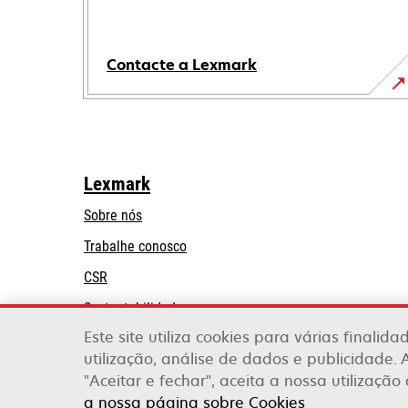
Contacte a Lexmark
Lexmark
Sobre nós
Trabalhe conosco
CSR
Sustentabilidade
Este site utiliza cookies para várias finalid
Parceiros Lexmark
utilização, análise de dados e publicidade. 
"Aceitar e fechar", aceita a nossa utilização
Lexmark International, Inc., uma empresa da X
a nossa página sobre Cookies