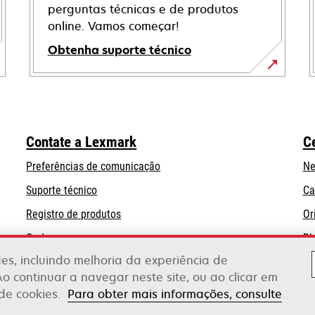
perguntas técnicas e de produtos
online. Vamos começar!
Obtenha suporte técnico
abre
em
uma
nova
Contate a Lexmark
C
guia
Preferências de comunicação
Ne
abre
Suporte técnico
Ca
em
Registro de produtos
Or
uma
Onde comprar
Bl
nova
guia
ades, incluindo melhoria da experiência de
Ao continuar a navegar neste site, ou ao clicar em
 de cookies.
Para obter mais informações, consulte
erox