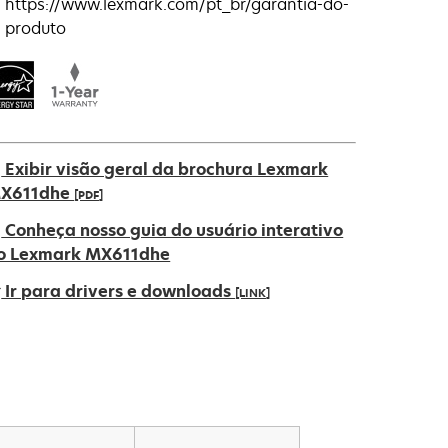
https://www.lexmark.com/pt_br/garantia-do-
produto
Exibir visão geral da brochura Lexmark
X611dhe
[PDF]
bre
Conheça nosso guia do usuário interativo
m
o Lexmark MX611dhe
ma
Ir para drivers e downloads
[LINK]
ova
uia
bre
m
ma
ova
uia