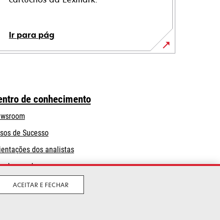
Ir para pág
entro de conhecimento
wsroom
sos de Sucesso
ientações dos analistas
og Lexmark
ACEITAR E FECHAR
Legal
Política de privacidade