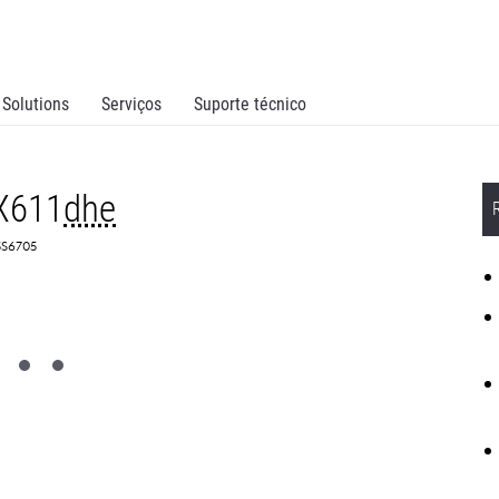
Solutions
Serviços
Suporte técnico
X611
dhe
5S6705