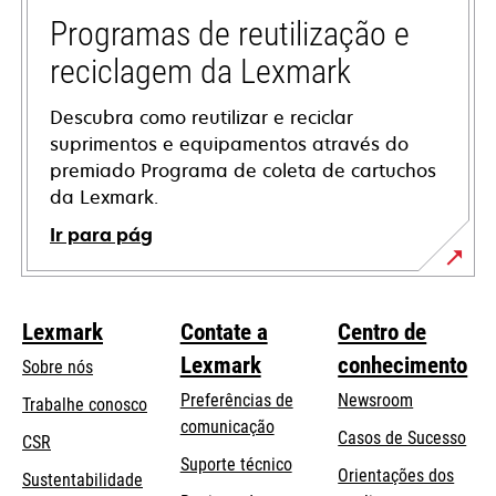
guia
Programas de reutilização e
reciclagem da Lexmark
Descubra como reutilizar e reciclar
suprimentos e equipamentos através do
premiado Programa de coleta de cartuchos
da Lexmark.
Ir para pág
Lexmark
Contate a
Centro de
Lexmark
conhecimento
Sobre nós
Preferências de
Newsroom
Trabalhe conosco
comunicação
Casos de Sucesso
CSR
abre
Suporte técnico
Orientações dos
Sustentabilidade
em