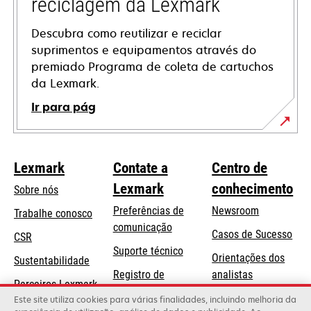
reciclagem da Lexmark
Descubra como reutilizar e reciclar
suprimentos e equipamentos através do
premiado Programa de coleta de cartuchos
da Lexmark.
Ir para pág
Lexmark
Contate a
Centro de
Lexmark
conhecimento
Sobre nós
Preferências de
Newsroom
Trabalhe conosco
comunicação
Casos de Sucesso
CSR
abre
Suporte técnico
Orientações dos
Sustentabilidade
em
Registro de
analistas
uma
Parceiros Lexmark
produtos
Blog Lexmark
Este site utiliza cookies para várias finalidades, incluindo melhoria da
nova