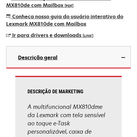
MX810de com Mailbox
[PDF]
abre
Conheça nosso guia do usuário interativo do
em
Lexmark MX810de com Mailbox
uma
Ir para drivers e downloads
[LINK]
nova
guia
abre
em
Descrição geral
uma
nova
guia
DESCRIÇÃO DE MARKETING
A multifuncional MX810dme
da Lexmark com tela sensível
ao toque e-Task
personalizável, caixa de