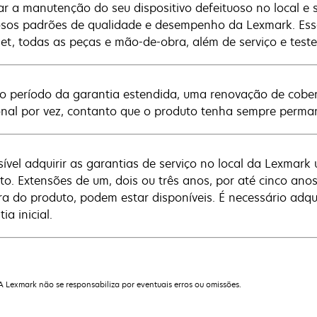
zar a manutenção do seu dispositivo defeituoso no local e s
osos padrões de qualidade e desempenho da Lexmark. Essa 
net, todas as peças e mão-de-obra, além de serviço e teste
o período da garantia estendida, uma renovação de cobe
onal por vez, contanto que o produto tenha sempre perma
sível adquirir as garantias de serviço no local da Lexmark 
to. Extensões de um, dois ou três anos, por até cinco anos
a do produto, podem estar disponíveis. É necessário adqu
ia inicial.
 A Lexmark não se responsabiliza por eventuais erros ou omissões.