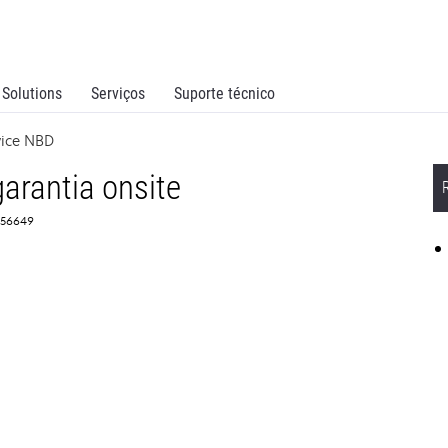
Solutions
Serviços
Suporte técnico
vice NBD
arantia onsite
356649