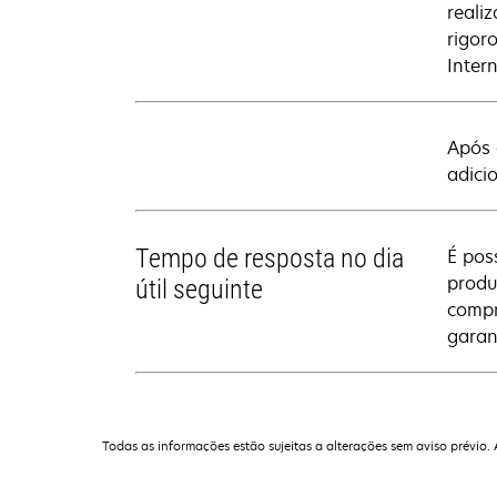
reali
rigor
Inter
Após 
adici
Tempo de resposta no dia
É pos
produ
útil seguinte
compr
garant
Todas as informações estão sujeitas a alterações sem aviso prévio.