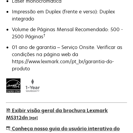
Laser monocromática
Impressão em Duplex (frente e verso): Duplex
integrado
Volume de Páginas Mensal Recomendado: 500 -
†
2500 Páginas
01 ano de garantia – Serviço Onsite. Verificar as
condições na página web da
https://www.lexmark.com/pt_br/garantia-do-
produto
Exibir visão geral da brochura Lexmark
MS312dn
[PDF]
abre
Conheça nosso guia do usuário interativo do