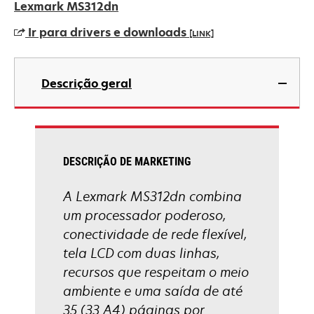
em
Lexmark MS312dn
uma
Ir para drivers e downloads
[LINK]
nova
guia
abre
em
Descrição geral
uma
nova
guia
DESCRIÇÃO DE MARKETING
A Lexmark MS312dn combina
um processador poderoso,
conectividade de rede flexível,
tela LCD com duas linhas,
recursos que respeitam o meio
ambiente e uma saída de até
35 (33 A4) páginas por