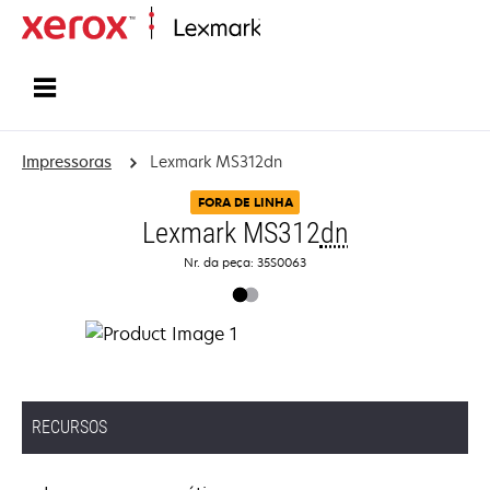
Início
Impressoras
Lexmark MS312dn
FORA DE LINHA
Lexmark MS312
dn
Nr. da peça: 35S0063
RECURSOS