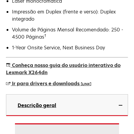
Laser monocromática
Impressão em Duplex (frente e verso): Duplex
integrado
Volume de Páginas Mensal Recomendado: 250 -
†
4500 Páginas
1-Year Onsite Service, Next Business Day
Conheça nosso guia do usuário interativo do
Lexmark X264dn
Ir para drivers e downloads
[LINK]
abre
em
Descrição geral
uma
nova
guia