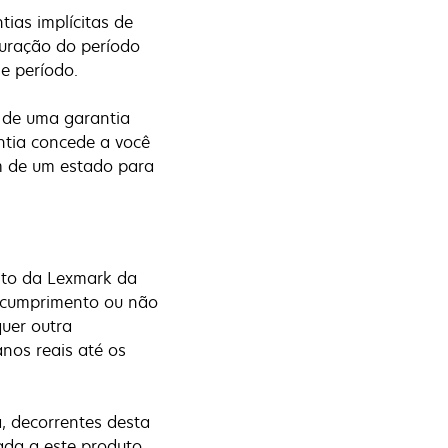
tias implícitas de
duração do período
se período.
o de uma garantia
antia concede a você
am de um estado para
nto da Lexmark da
o cumprimento ou não
uer outra
anos reais até os
, decorrentes desta
ada a este produto,