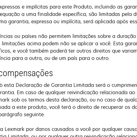
pressas e implícitas para este Produto, incluindo as garan
equação a uma finalidade específica, são limitadas pela 
ma garantia, expressa ou implícita, será aplicada após es
íncias ou países não permitem limitações sobre a duraçã
as limitações acima podem não se aplicar a você. Esta gar
cíficos, e você também poderá ter outros direitos que vari
íncia para a outra, ou de um país para o outro.
 compensações
ob esta Declaração de Garantia Limitada será o cumprime
arantia. Em caso de qualquer reivindicação relacionada a
ark sob os termos desta declaração, ou no caso de qualq
nada a este produto, você terá o direito de recuperar os d
 parágrafo seguinte.
da Lexmark por danos causados a você por qualquer causa
ia Limitada, ou por qualquer outra reivindicação relacion