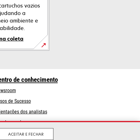
artuchos vazios
ajudando a
meio ambiente e
abilidade.
ma coleta
entro de conhecimento
wsroom
sos de Sucesso
ientações dos analistas
og Lexmark
ACEITAR E FECHAR