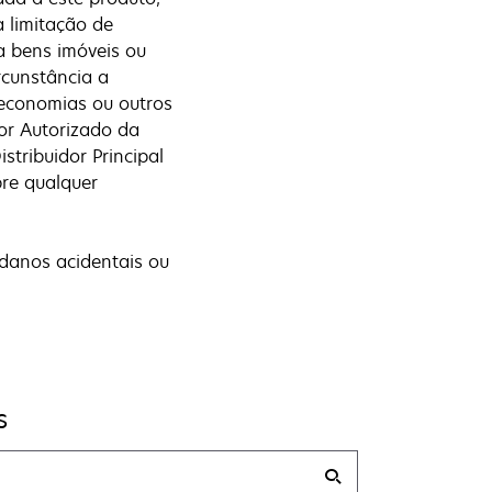
 limitação de
a bens imóveis ou
rcunstância a
 economias ou outros
or Autorizado da
tribuidor Principal
bre qualquer
 danos acidentais ou
s