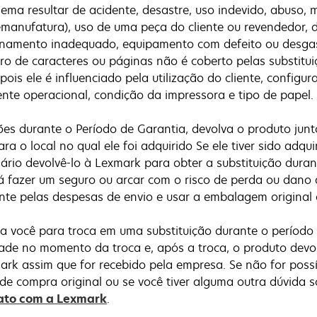
ema resultar de acidente, desastre, uso indevido, abuso,
remanufatura), uso de uma peça do cliente ou revendedor
namento inadequado, equipamento com defeito ou desga
 de caracteres ou páginas não é coberto pelas substitui
pois ele é influenciado pela utilização do cliente, configu
nte operacional, condição da impressora e tipo de papel.
ções durante o Período de Garantia, devolva o produto ju
ra o local no qual ele foi adquirido Se ele tiver sido adqu
ário devolvê-lo à Lexmark para obter a substituição duran
á fazer um seguro ou arcar com o risco de perda ou dano 
te pelas despesas de envio e usar a embalagem original 
a você para troca em uma substituição durante o período 
ade no momento da troca e, após a troca, o produto devol
rk assim que for recebido pela empresa. Se não for possí
 de compra original ou se você tiver alguma outra dúvida s
ato com a Lexmark
.