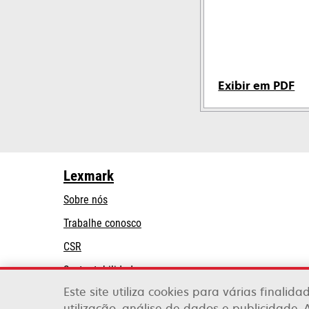
Exibir em PDF
abre
em
uma
nova
Lexmark
guia
Sobre nós
Trabalhe conosco
CSR
Sustentabilidade
Este site utiliza cookies para várias finalid
Parceiros Lexmark
utilização, análise de dados e publicidade. 