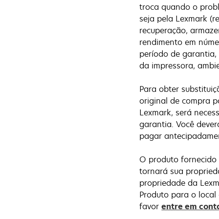
troca quando o probl
seja pela Lexmark (
recuperação, armaze
rendimento em número
período de garantia, 
da impressora, ambie
Para obter substitui
original de compra pa
Lexmark, será necess
garantia. Você dever
pagar antecipadamen
O produto fornecido 
tornará sua propried
propriedade da Lexma
Produto para o local
favor
entre em cont