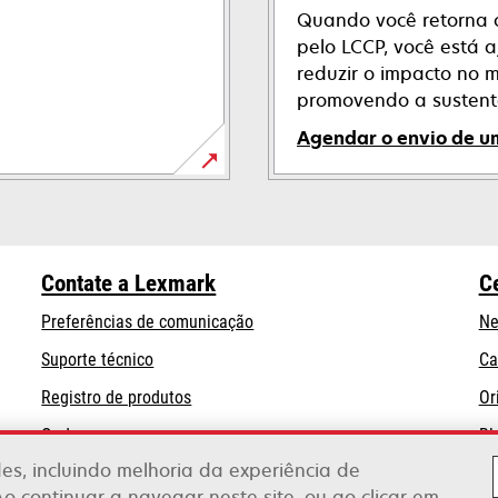
Quando você retorna c
pelo LCCP, você está 
reduzir o impacto no 
promovendo a sustent
Agendar o envio de u
abre
em
uma
nova
Contate a Lexmark
C
guia
Preferências de comunicação
Ne
abre
Suporte técnico
Ca
em
Registro de produtos
Or
uma
Onde comprar
Bl
nova
guia
ades, incluindo melhoria da experiência de
Ao continuar a navegar neste site, ou ao clicar em