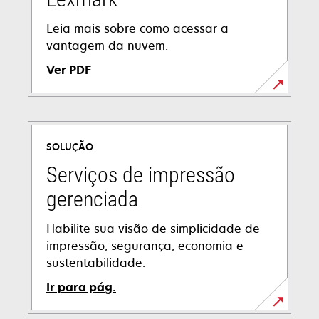
Leia mais sobre como acessar a
vantagem da nuvem.
Ver PDF
opens
in
a
SOLUÇÃO
new
tab
Serviços de impressão
gerenciada
Habilite sua visão de simplicidade de
impressão, segurança, economia e
sustentabilidade.
Ir para pág.