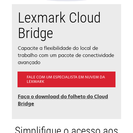
Lexmark Cloud
Bridge
Capacite a flexibilidade do local de
trabalho com um pacote de conectividade
avançado
FALE COM UM ESPECIALISTA EM NUVEM DA
LEXMARK
Faça o download do folheto do Cloud
opens
Bridge
in
a
new
Simplifique o acesso aos
tab