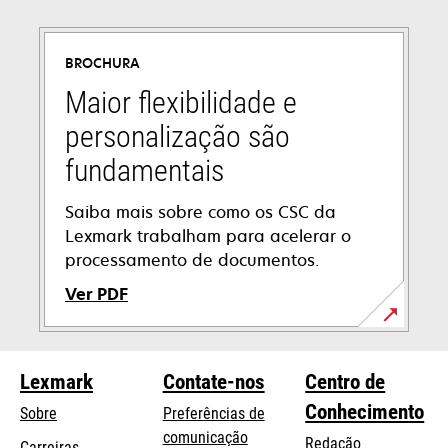
BROCHURA
Maior flexibilidade e
personalização são
fundamentais
Saiba mais sobre como os CSC da
Lexmark trabalham para acelerar o
processamento de documentos.
Ver PDF
opens
in
Lexmark
Contate-nos
Centro de
a
new
Conhecimento
Sobre
Preferências de
tab
comunicação
Redação
Carreiras