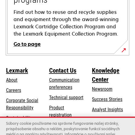
Find out how to reuse and recycle supplies
and equipment through the award-winning
Lexmark Cartridge Collection Program and
the Lexmark Equipment Collection Program.
Go to page
Lexmark
Contact Us
Knowledge
Center
About
Communication
preferences
Newsroom
Careers
opens
Technical support
Success Stories
Corporate Social
in
opens
Responsibility
Product
Analyst Insights
a
in
registration
Sustainability
new
a
Súbory cookie používame na správne fungovanie našej stránky,
Find a dealer
tab
Lexmark Partners
prispôsobenie obsahu a reklám, poskytovanie funkcií sociálnych
new
médií a na analýzu návštevnosti. Informácie o používaní našej