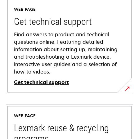
WEB PAGE
Get technical support
Find answers to product and technical
questions online. Featuring detailed
information about setting up, maintaining
and troubleshooting a Lexmark device,
interactive user guides and a selection of
how-to videos.
Get technical support
opens
in
a
WEB PAGE
new
tab
Lexmark reuse & recycling
programs