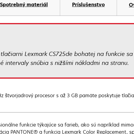
t
Spotrebný materiál
Príslušenstvo
O
j tlačiarni Lexmark CS725de bohatej na funkcie sa r
é intervaly snúbia s nižšími nákladmi na stranu.
Hz štvorjadrový procesor s až 3 GB pamäte poskytuje tlači
sionálne funkcie týkajúce sa farieb, ako sú napríklad mimo
rácia PANTONE® a funkcia Lexmark Color Replacement, sp