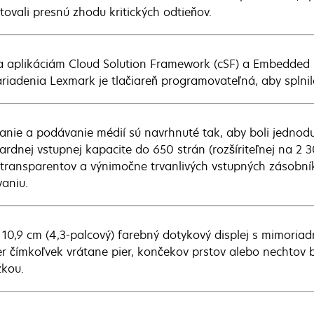
tovali presnú zhodu kritických odtieňov.
 aplikáciám Cloud Solution Framework (cSF) a Embedded 
ariadenia Lexmark je tlačiareň programovateľná, aby splni
anie a podávanie médií sú navrhnuté tak, aby boli jednoduc
ardnej vstupnej kapacite do 650 strán (rozšíriteľnej na 2
 transparentov a výnimočne trvanlivých vstupných zásobn
aniu.
 10,9 cm (4,3-palcový) farebný dotykový displej s mimori
r čímkoľvek vrátane pier, končekov prstov alebo nechtov 
kou.