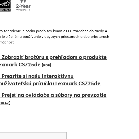
to zariadenie je podľa predpisov komisie FCC zaradené do triedy A.
e je určené na používanie v obytných priestoroch alebo priestoroch
mácnosti.
Zobraziť brožúru s prehľadom o produkte
exmark CS725de
[PDF]
pens
Prezrite si našu interaktívnu
oužívateľskú príručku Lexmark CS725de
Prejsť na ovládače a súbory na prevzatie
ew
DKAZ]
ab
pens
ew