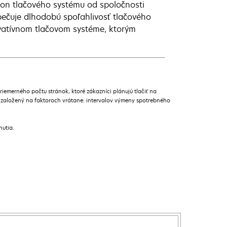
kon tlačového systému od spoločnosti
zpečuje dlhodobú spoľahlivosť tlačového
ovatívnom tlačovom systéme, ktorým
merného počtu stránok, ktoré zákazníci plánujú tlačiť na
 založený na faktoroch vrátane: intervalov výmeny spotrebného
nutia.