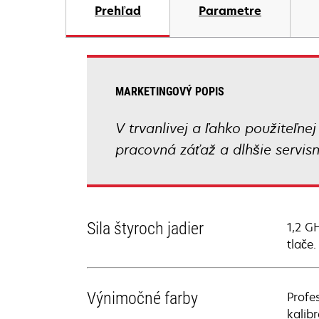
Prehľad
Parametre
MARKETINGOVÝ POPIS
V trvanlivej a ľahko použiteľne
pracovná záťaž a dlhšie servisn
Sila štyroch jadier
1,2 G
tlače.
Výnimočné farby
Profe
kalib