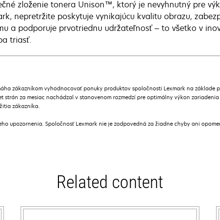
ečné zloženie tonera Unison™, ktorý je nevyhnutný pre vý
rk, nepretržite poskytuje vynikajúcu kvalitu obrazu, zabe
mu a podporuje prvotriednu udržateľnosť – to všetko v in
a triasť.
áha zákazníkom vyhodnocovať ponuky produktov spoločnosti Lexmark na základe prie
t strán za mesiac nachádzal v stanovenom rozmedzí pre optimálny výkon zariadenia
žitia zákazníka.
ceho upozornenia. Spoločnosť Lexmark nie je zodpovedná za žiadne chyby ani opome
Related content