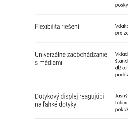
posky
Flexibilita riešení
Vďaka
pre z
Univerzálne zaobchádzanie
Vklad
štand
s médiami
dĺžku
podáv
Dotykový displej reagujúci
Jasný
takme
na ľahké dotyky
pokož