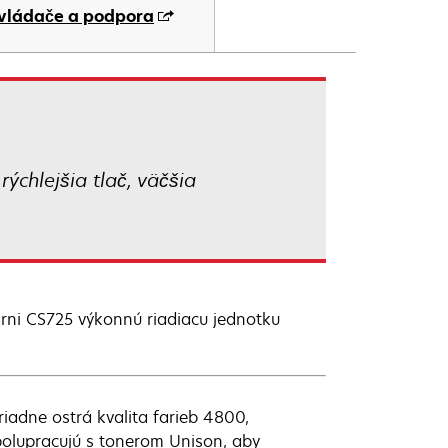
ab
vládače a podpora
ýchlejšia tlač, väčšia
arni CS725 výkonnú riadiacu jednotku
riadne ostrá kvalita farieb 4800,
olupracujú s tonerom Unison, aby