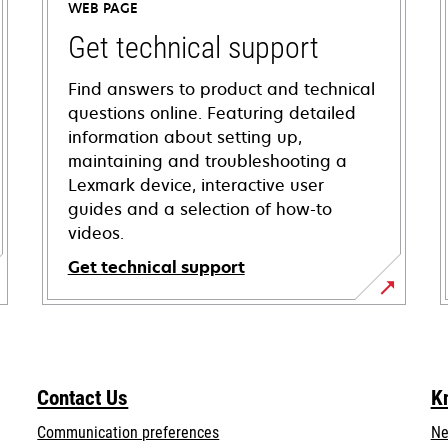
WEB PAGE
Get technical support
Find answers to product and technical
questions online. Featuring detailed
information about setting up,
maintaining and troubleshooting a
Lexmark device, interactive user
guides and a selection of how-to
videos.
Get technical support
opens
in
a
new
Contact Us
K
tab
Communication preferences
Ne