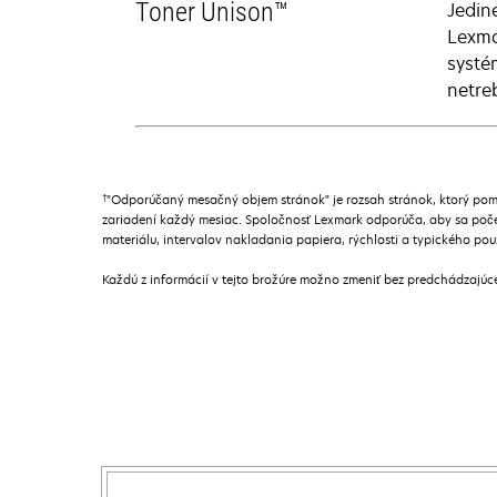
Toner Unison™
Jedin
Lexma
systé
netreb
†
"Odporúčaný mesačný objem stránok" je rozsah stránok, ktorý pom
zariadení každý mesiac. Spoločnosť Lexmark odporúča, aby sa poče
materiálu, intervalov nakladania papiera, rýchlosti a typického pou
Každú z informácií v tejto brožúre možno zmeniť bez predchádzajú