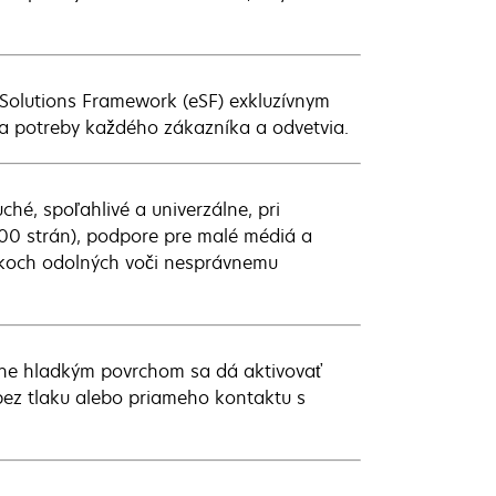
Solutions Framework (eSF) exkluzívnym
la potreby každého zákazníka a odvetvia.
hé, spoľahlivé a univerzálne, pri
 300 strán), podpore pre malé médiá a
íkoch odolných voči nesprávnemu
adne hladkým povrchom sa dá aktivovať
bez tlaku alebo priameho kontaktu s