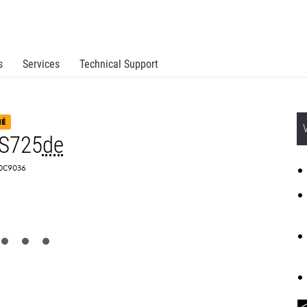
s
Services
Technical Support
NÉ
CS725
de
 40C9036