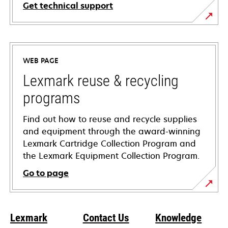
Get technical support
opens
in
a
WEB PAGE
new
tab
Lexmark reuse & recycling
programs
Find out how to reuse and recycle supplies
and equipment through the award-winning
Lexmark Cartridge Collection Program and
the Lexmark Equipment Collection Program.
Go to page
Lexmark
Contact Us
Knowledge