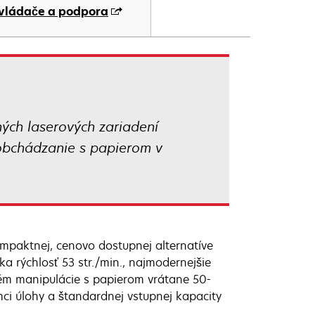
vládače a podpora
ných laserových zariadení
aobchádzanie s papierom v
mpaktnej, cenovo dostupnej alternatíve
a rýchlosť 53 str./min., najmodernejšie
tém manipulácie s papierom vrátane 50-
mci úlohy a štandardnej vstupnej kapacity