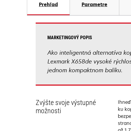
Prehľad
Parametre
MARKETINGOVÝ POPIS
Ako inteligentná alternatíva ko
Lexmark X658de vysoké rýchlost
jednom kompaktnom balíku.
Zvýšte svoje výstupné
Ihneď
ku ko
možnosti
bezpe
stran
až 1 7