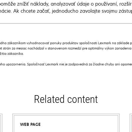
omôže znížiť náklady, analyzovať údaje o používaní, rozšír
mácie. Ak chcete začať, jednoducho zavolajte svojmu zástu
áha zákazníkom vyhodnocovať ponuky produktov spoločnosti Lexmark na základe prie
t strán za mesiac nachádzal v stanovenom rozmedzí pre optimálny výkon zariadenia
žitia zákazníka.
ceho upozornenia. Spoločnosť Lexmark nie je zodpovedná za žiadne chyby ani opome
Related content
WEB PAGE