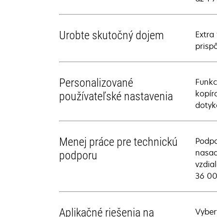
Urobte skutočný dojem
Extra
prisp
Personalizované
Funkc
kopír
používateľské nastavenia
dotyk
Menej práce pre technickú
Podpo
nasad
podporu
vzdia
36 00
Aplikačné riešenia na
Vyber