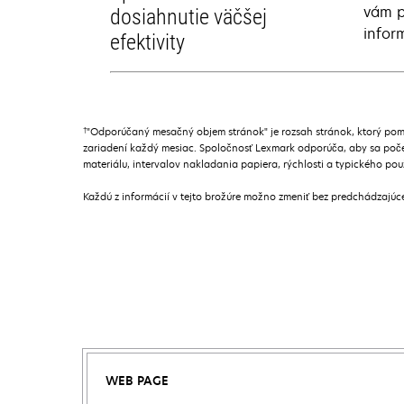
vám p
dosiahnutie väčšej
infor
efektivity
†
"Odporúčaný mesačný objem stránok" je rozsah stránok, ktorý pom
zariadení každý mesiac. Spoločnosť Lexmark odporúča, aby sa poče
materiálu, intervalov nakladania papiera, rýchlosti a typického pou
Každú z informácií v tejto brožúre možno zmeniť bez predchádzajú
WEB PAGE