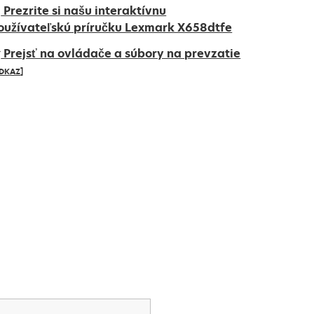
Prezrite si našu interaktívnu
oužívateľskú príručku Lexmark X658dtfe
Prejsť na ovládače a súbory na prevzatie
DKAZ]
pens
ew
ab