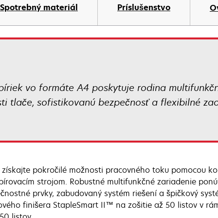
Spotrebný materiál
Príslušenstvo
O
píriek vo formáte A4 poskytuje rodina multifunkč
i tlače, sofistikovanú bezpečnosť a flexibilné z
 získajte pokročilé možnosti pracovného toku pomocou ko
pírovacím strojom. Robustné multifunkčné zariadenie ponúk
čnostné prvky, zabudovaný systém riešení a špičkový sys
ového finišera StapleSmart II™ na zošitie až 50 listov v rá
50 listov.