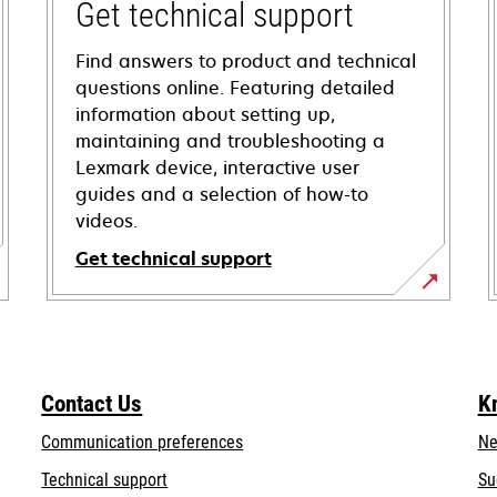
Get technical support
Find answers to product and technical
questions online. Featuring detailed
information about setting up,
maintaining and troubleshooting a
Lexmark device, interactive user
guides and a selection of how-to
videos.
Get technical support
opens
in
a
new
Contact Us
K
tab
Communication preferences
Ne
opens
Technical support
Su