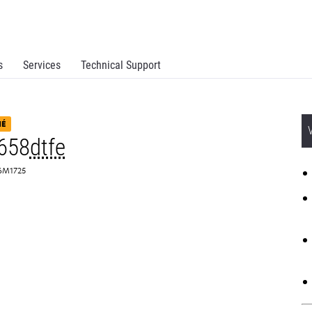
s
Services
Technical Support
NÉ
658
dtfe
 16M1725