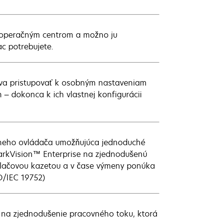
e operačným centrom a možno ju
c potrebujete.
va pristupovať k osobným nastaveniam
– dokonca k ich vlastnej konfigurácii
álneho ovládača umožňujúca jednoduché
MarkVision™ Enterprise na zjednodušenú
 tlačovou kazetou a v čase výmeny ponúka
O/IEC 19752)
k na zjednodušenie pracovného toku, ktorá