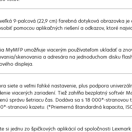
 veľká 9-palcová (22,9 cm) farebná dotyková obrazovka j
ôsobiť pomocou aplikačných riešení a odkazov, ktoré najvia
ia MyMFP umožňuje viacerým používateľom ukladať a zno
ovania/skenovania a adresára na jednoduchom disku flash 
ového displeja.
ra siete a veľmi ľahké nastavenie, plus podpora univerz
enie viacerých zariadení. Tiež zahŕňa bezplatný softvér 
lenú správu šetriacu čas. Dodáva sa s 18 000*-stranovou
0*-stranovú kazetu. (*Priemerná štandardná kapacita, IS
te si jednu zo špičkových aplikácií od spoločnosti Lexmar