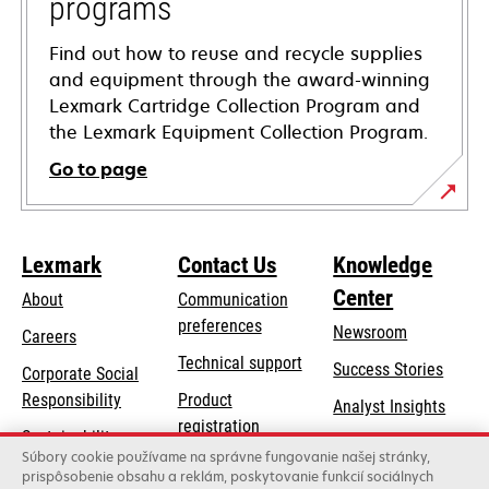
programs
Find out how to reuse and recycle supplies
and equipment through the award-winning
Lexmark Cartridge Collection Program and
the Lexmark Equipment Collection Program.
Go to page
Lexmark
Contact Us
Knowledge
Center
About
Communication
preferences
Newsroom
Careers
opens
Technical support
Success Stories
Corporate Social
in
opens
Responsibility
Product
Analyst Insights
a
in
registration
Sustainability
new
a
Súbory cookie používame na správne fungovanie našej stránky,
Find a dealer
tab
Lexmark Partners
prispôsobenie obsahu a reklám, poskytovanie funkcií sociálnych
new