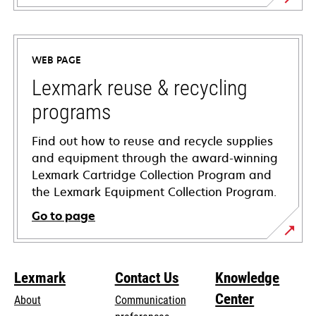
opens
in
a
WEB PAGE
new
tab
Lexmark reuse & recycling
programs
Find out how to reuse and recycle supplies
and equipment through the award-winning
Lexmark Cartridge Collection Program and
the Lexmark Equipment Collection Program.
Go to page
Lexmark
Contact Us
Knowledge
Center
About
Communication