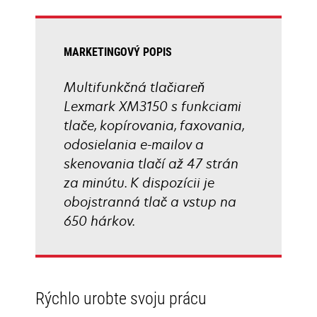
tab
MARKETINGOVÝ POPIS
Multifunkčná tlačiareň
Lexmark XM3150 s funkciami
tlače, kopírovania, faxovania,
odosielania e-mailov a
skenovania tlačí až 47 strán
za minútu. K dispozícii je
obojstranná tlač a vstup na
650 hárkov.
Rýchlo urobte svoju prácu