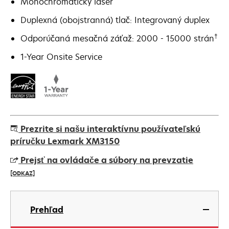
Monochromatický laser
Duplexná (obojstranná) tlač: Integrovaný duplex
†
Odporúčaná mesačná záťaž: 2000 - 15000 strán
1-Year Onsite Service
Prezrite si našu interaktívnu používateľskú
príručku Lexmark XM3150
Prejsť na ovládače a súbory na prevzatie
[ODKAZ]
opens
in
Prehľad
a
new