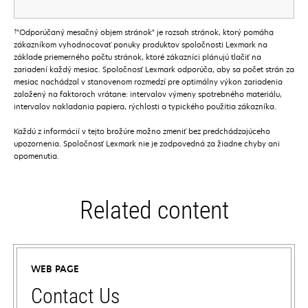
†
"Odporúčaný mesačný objem stránok" je rozsah stránok, ktorý pomáha
zákazníkom vyhodnocovať ponuky produktov spoločnosti Lexmark na
základe priemerného počtu stránok, ktoré zákazníci plánujú tlačiť na
zariadení každý mesiac. Spoločnosť Lexmark odporúča, aby sa počet strán za
mesiac nachádzal v stanovenom rozmedzí pre optimálny výkon zariadenia
založený na faktoroch vrátane: intervalov výmeny spotrebného materiálu,
intervalov nakladania papiera, rýchlosti a typického použitia zákazníka.
Každú z informácií v tejto brožúre možno zmeniť bez predchádzajúceho
upozornenia. Spoločnosť Lexmark nie je zodpovedná za žiadne chyby ani
opomenutia.
Related content
WEB PAGE
Contact Us