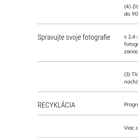
(4) Z
do 90
Spravujte svoje fotografie
s 2,4
fotog
zariad
(3) T
nachá
RECYKLÁCIA
Progr
Viac 