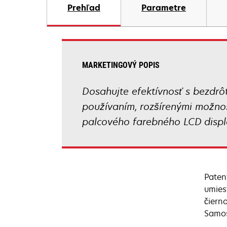
Prehľad
Parametre
MARKETINGOVÝ POPIS
Dosahujte efektívnosť s bezdrô
používaním, rozšírenými možnos
palcového farebného LCD disple
Paten
umies
čierno
Samos