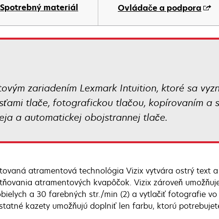
Spotrebný materiál
Ovládače a podpora
tovým zariadením Lexmark Intuition, ktoré sa vy
ťami tlače, fotografickou tlačou, kopírovaním a 
ja a automatickej obojstrannej tlače.
tovaná atramentová technológia Vizix vytvára ostrý text 
tňovania atramentových kvapôčok. Vizix zároveň umožňuje
bielych a 30 farebných str./min (2) a vytlačiť fotografie v
tatné kazety umožňujú doplniť len farbu, ktorú potrebujet