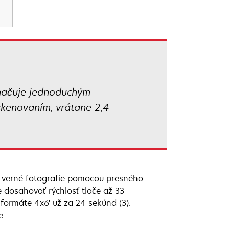
značuje jednoduchým
skenovaním, vrátane 2,4-
a verné fotografie pomocou presného
 dosahovať rýchlosť tlače až 33
o formáte 4x6' už za 24 sekúnd (3).
e.