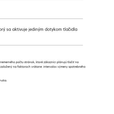
rý sa aktivuje jediným dotykom tlačidla
merného počtu stránok, ktoré zákazníci plánujú tlačiť na
 založený na faktoroch vrátane: intervalov výmeny spotrebného
nutia.