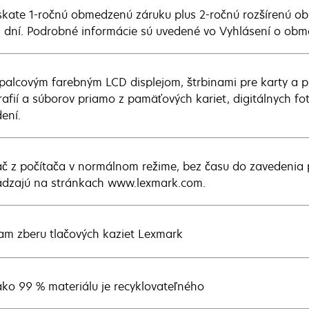
ískate 1-ročnú obmedzenú záruku plus 2-ročnú rozšírenú 
 dní. Podrobné informácie sú uvedené vo Vyhlásení o obm
-palcovým farebným LCD displejom, štrbinami pre karty a pr
rafií a súborov priamo z pamäťových kariet, digitálnych 
ení.
lač z počítača v normálnom režime, bez času do zavedenia 
dzajú na stránkach www.lexmark.com.
am zberu tlačových kaziet Lexmark
ako 99 % materiálu je recyklovateľného