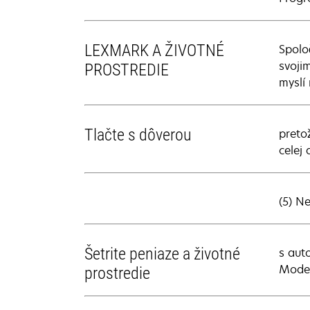
LEXMARK A ŽIVOTNÉ
Spolo
svoji
PROSTREDIE
myslí 
Tlačte s dôverou
preto
celej 
(5) N
Šetrite peniaze a životné
s aut
Mode 
prostredie