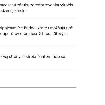
obmedzenú záruku zaregistrovaním výrobku
edzenej záruke.
ipojením PictBridge, ktoré umožňujú tlač
fotoaparátov a prenosných pamäťových
prvej strany. Podrobné informácie sa