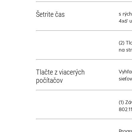
Šetrite čas
s rýc
4x6' 
(2) T
na st
Tlačte z viacerých
Vyhľa
sieťov
počítačov
(1) Z
802.1
Progr