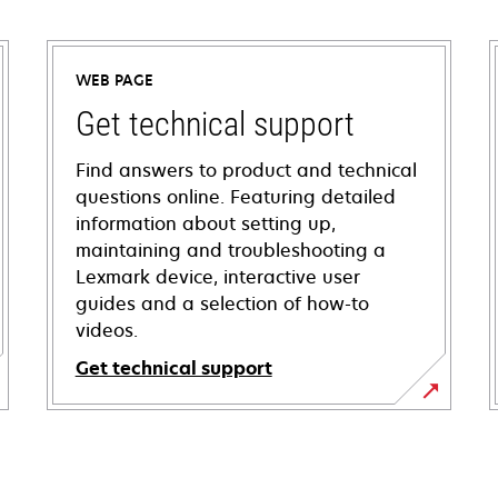
WEB PAGE
Get technical support
Find answers to product and technical
questions online. Featuring detailed
information about setting up,
maintaining and troubleshooting a
Lexmark device, interactive user
guides and a selection of how-to
videos.
Get technical support
opens
in
a
new