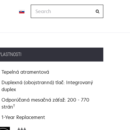
Search
VLASTNOSTI
Tepelná atramentová
Duplexná (obojstranná) tlač: Integrovaný
duplex
Odporúčaná mesačná záťaž: 200 - 770
†
strán
1-Year Replacement