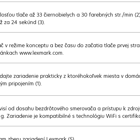
hlosťou tlače až 33 čiernobielych a 30 farebných str./min (2
už za 24 sekúnd (3).
lač v režime konceptu a bez času do začatia tlače prvej st
ránkach www.lexmark.com.
dajte zariadenie prakticky z ktoréhokoľvek miesta v domác
ým pripojením (1).
ávisí od dosahu bezdrôtového smerovača a prístupu k zdroj
1g. Zariadenie je kompatibilné s technológiu WiFi s certifik
am zberu zariadení Lexmark (5)