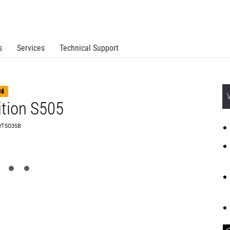
s
Services
Technical Support
NÉ
ition S505
90T5035B