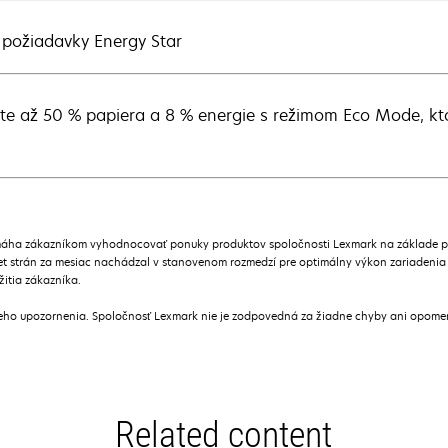
 požiadavky Energy Star
ite až 50 % papiera a 8 % energie s režimom Eco Mode, kto
áha zákazníkom vyhodnocovať ponuky produktov spoločnosti Lexmark na základe prie
t strán za mesiac nachádzal v stanovenom rozmedzí pre optimálny výkon zariadenia
žitia zákazníka.
ceho upozornenia. Spoločnosť Lexmark nie je zodpovedná za žiadne chyby ani opome
Related content