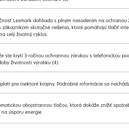
čnosť Lexmark dohliada s plným nasadením na ochranou ži
m zákazníkom skutočné riešenia, ktoré pomáhajú tlačiť inte
na celý životný cyklus.
že ste krytí 3-ročnou ochrannou zárukou s telefonickou p
doby životnosti výrobku (4).
eplatí pre niektoré krajiny. Podrobné informácie sa nachá
omatickou obojstrannou tlačou, ktorá dokáže znížiť spotre
na úsporu energie.