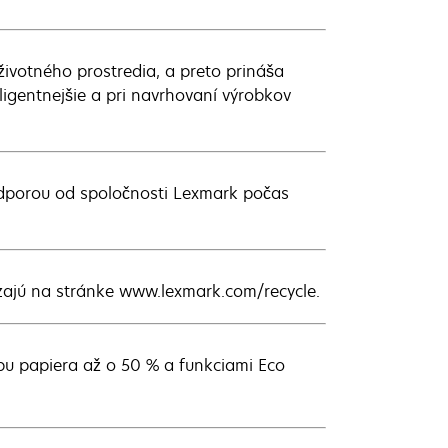
votného prostredia, a preto prináša
ligentnejšie a pri navrhovaní výrobkov
odporou od spoločnosti Lexmark počas
dzajú na stránke www.lexmark.com/recycle.
bu papiera až o 50 % a funkciami Eco