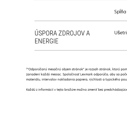
Spĺňa
ÚSPORA ZDROJOV A
Ušetr
ENERGIE
†
"Odporúčaný mesačný objem stránok" je rozsah stránok, ktorý pom
zariadení každý mesiac. Spoločnosť Lexmark odporúča, aby sa poče
materiálu, intervalov nakladania papiera, rýchlosti a typického pou
Každú z informácií v tejto brožúre možno zmeniť bez predchádzajú