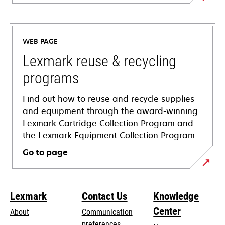
opens
in
a
WEB PAGE
new
tab
Lexmark reuse & recycling
programs
Find out how to reuse and recycle supplies
and equipment through the award-winning
Lexmark Cartridge Collection Program and
the Lexmark Equipment Collection Program.
Go to page
Lexmark
Contact Us
Knowledge
Center
About
Communication
preferences