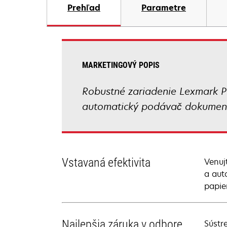
Prehľad
Parametre
MARKETINGOVÝ POPIS
Robustné zariadenie Lexmark Pr
automatický podávač dokument
Vstavaná efektivita
Venuj
a aut
papier
Najlepšia záruka v odbore
Sústr