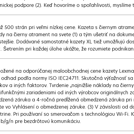
onickej podpore (2). Keď hovoríme o spoľahlivosti, myslíme
až 500 strán pri veľmi nízkej cene. Kazeta s čiernym atra
dy na čierny atrament na svete (1) a tým ušetriť na dokume
stejšie. Dodávané samostatné kazety XL tiež umožňujú do
t. Šetrením pri každej úlohe ukážte, že rozumiete podnikan
aložené na odporúčanej maloobchodnej cene kazety Lexma
, odhad podľa normy ISO IEC24711. Skutočná výťažnosť sa mô
kov a iných faktorov. Tvrdenie „najnižšie náklady na čiern
tifunkčnými zariadeniami od iných výrobcov originálnych za
zená záruka a 4-ročná predĺžená obmedzená záruka pri re
te vo Vyhlásení o obmedzenej záruke. (3) V závislosti od
ktrine. Pri používaní so smerovačom s technológiou Wi-Fi.
1b/g/n pre bezdrôtovú komunikáciu.