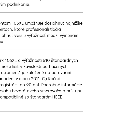
 tým podnikanie.
mentom 105XL umožňuje dosiahnuť najnižšie
ntoch, ktoré profesionáli tlačia
siahnuť vyššiu výťažnosť medzi výmenami
iu.
rk 105XL a výťažnosti 510 štandardných
že líšiť v závislosti od tlačených
y atrament" je založené na porovnaní
riadení v marci 2011. (2) Ročná
gistrácii do 90 dní. Podrobné informácie
 dosahu bezdrôtového smerovača a prístupu
 Kompatibilné so štandardmi IEEE