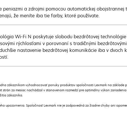
te peniazmi a zdrojmi pomocou automatickej obojstrannej
najú, že meníte iba tie farby, ktoré používate.
ológia Wi-Fi N poskytuje slobodu bezdrôtovej technológie
sovými rýchlosťami v porovnaní s tradičnými bezdrôtovými
duchšie nastavenie bezdrôtovej komunikácie iba v dvoch kr
stí.
áha zákazníkom vyhodnocovať ponuky produktov spoločnosti Lexmark na základe prie
t strán za mesiac nachádzal v stanovenom rozmedzí pre optimálny výkon zariadenia
žitia zákazníka.
ceho upozornenia. Spoločnosť Lexmark nie je zodpovedná za žiadne chyby ani opome