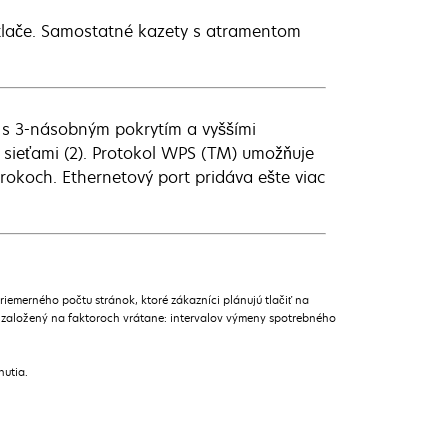
 tlače. Samostatné kazety s atramentom
 s 3-násobným pokrytím a vyššími
 sieťami (2). Protokol WPS (TM) umožňuje
okoch. Ethernetový port pridáva ešte viac
merného počtu stránok, ktoré zákazníci plánujú tlačiť na
 založený na faktoroch vrátane: intervalov výmeny spotrebného
nutia.