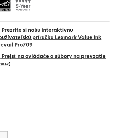
Prezrite si našu interaktívnu
oužívateľskú príručku Lexmark Value Ink
revail Pro709
Prejsť na ovládače a súbory na prevzatie
DKAZ]
pens
ew
ab