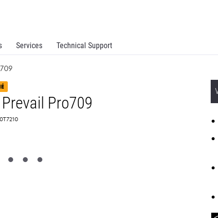
s
Services
Technical Support
o709
NÉ
 Prevail Pro709
 90T7210