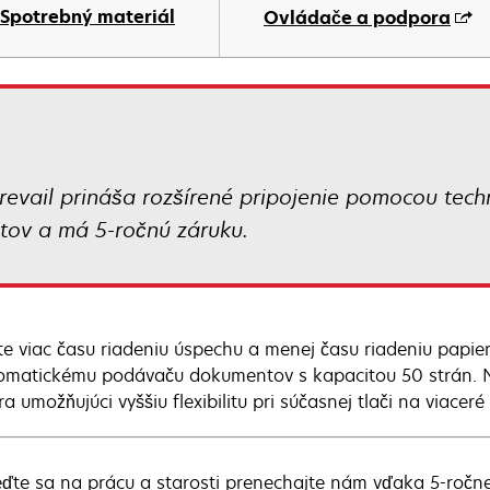
Spotrebný materiál
Ovládače a podpora
evail prináša rozšírené pripojenie pomocou tech
ov a má 5-ročnú záruku.
te viac času riadeniu úspechu a menej času riadeniu papie
omatickému podávaču dokumentov s kapacitou 50 strán. N
a umožňujúci vyššiu flexibilitu pri súčasnej tlači na viaceré
eďte sa na prácu a starosti prenechajte nám vďaka 5-ročne