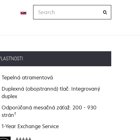
Search
VLASTNOSTI
Tepelná atramentová
Duplexná (obojstranná) tlač: Integrovaný
duplex
Odporúčaná mesačná záťaž: 200 - 930
†
strán
1-Year Exchange Service