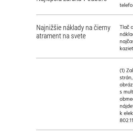
telef
Najnižšie náklady na čierny
Tlač 
nákla
atrament na svete
najča
kazie
(1) Z
strán
obráz
s mul
obmed
nájde
k ele
802.1