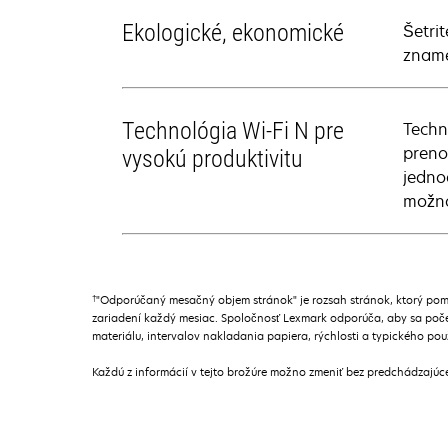
Ekologické, ekonomické
Šetri
zname
Technológia Wi-Fi N pre
Techn
preno
vysokú produktivitu
jedno
možno
†
"Odporúčaný mesačný objem stránok" je rozsah stránok, ktorý pom
zariadení každý mesiac. Spoločnosť Lexmark odporúča, aby sa poče
materiálu, intervalov nakladania papiera, rýchlosti a typického pou
Každú z informácií v tejto brožúre možno zmeniť bez predchádzajú