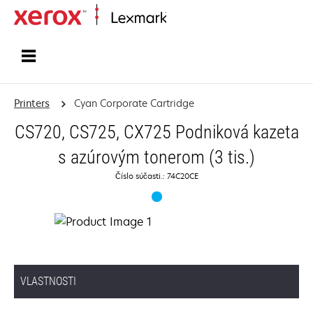
Home
Printers
Cyan Corporate Cartridge
CS720, CS725, CX725 Podniková kazeta
s azúrovým tonerom (3 tis.)
Číslo súčasti.: 74C20CE
VLASTNOSTI