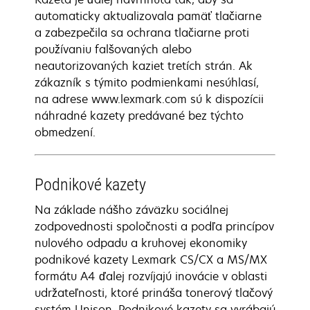
automaticky aktualizovala pamäť tlačiarne
a zabezpečila sa ochrana tlačiarne proti
používaniu falšovaných alebo
neautorizovaných kaziet tretích strán. Ak
zákazník s týmito podmienkami nesúhlasí,
na adrese www.lexmark.com sú k dispozícii
náhradné kazety predávané bez týchto
obmedzení.
Podnikové kazety
Na základe nášho záväzku sociálnej
zodpovednosti spoločnosti a podľa princípov
nulového odpadu a kruhovej ekonomiky
podnikové kazety Lexmark CS/CX a MS/MX
formátu A4 ďalej rozvíjajú inovácie v oblasti
udržateľnosti, ktoré prináša tonerový tlačový
systém Unison. Podnikové kazety sa vyrábajú