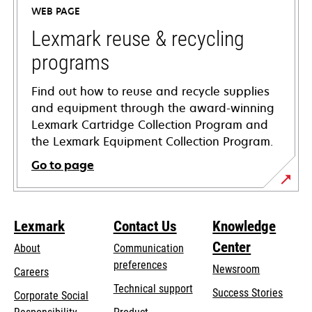
a
WEB PAGE
new
tab
Lexmark reuse & recycling
programs
Find out how to reuse and recycle supplies
and equipment through the award-winning
Lexmark Cartridge Collection Program and
the Lexmark Equipment Collection Program.
Go to page
Lexmark
Contact Us
Knowledge
Center
About
Communication
preferences
Newsroom
Careers
opens
Technical support
Success Stories
Corporate Social
in
opens