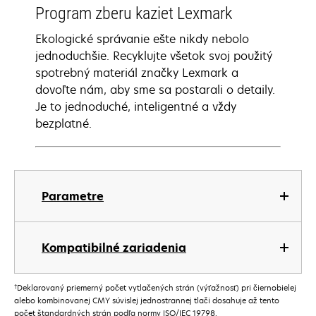
Program zberu kaziet Lexmark
Ekologické správanie ešte nikdy nebolo
jednoduchšie. Recyklujte všetok svoj použitý
spotrebný materiál značky Lexmark a
dovoľte nám, aby sme sa postarali o detaily.
Je to jednoduché, inteligentné a vždy
bezplatné.
Parametre
Kompatibilné zariadenia
†
Deklarovaný priemerný počet vytlačených strán (výťažnosť) pri čiernobielej
alebo kombinovanej CMY súvislej jednostrannej tlači dosahuje až tento
počet štandardných strán podľa normy ISO/IEC 19798.