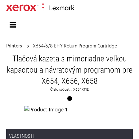
Home
Printers
X654/6/8 EHY Return Program Cartridge
Tlačová kazeta s mimoriadne veľkou
kapacitou a návratovým programom pre
X654, X656, X658
Číslo súčasti.: X654X11E
VLASTNOSTI