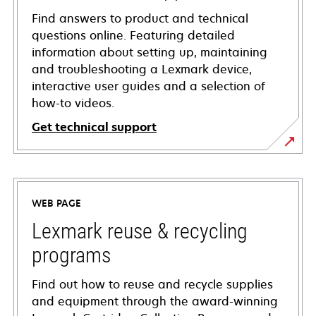
Find answers to product and technical
questions online. Featuring detailed
information about setting up, maintaining
and troubleshooting a Lexmark device,
interactive user guides and a selection of
how-to videos.
Get technical support
opens
in
a
WEB PAGE
new
tab
Lexmark reuse & recycling
programs
Find out how to reuse and recycle supplies
and equipment through the award-winning