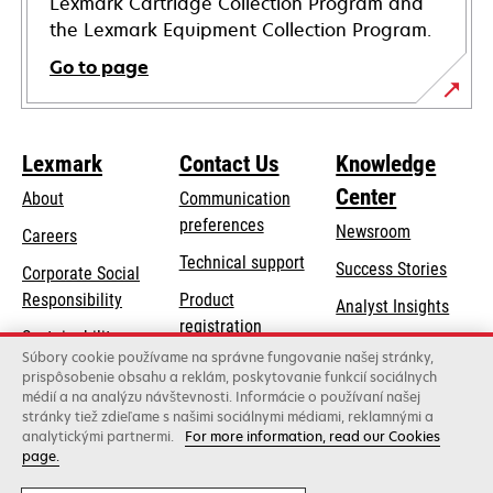
Lexmark Cartridge Collection Program and
the Lexmark Equipment Collection Program.
Go to page
Lexmark
Contact Us
Knowledge
Center
About
Communication
preferences
Newsroom
Careers
opens
Technical support
Success Stories
Corporate Social
in
opens
Responsibility
Product
Analyst Insights
a
in
registration
Sustainability
new
a
Súbory cookie používame na správne fungovanie našej stránky,
Find a dealer
tab
Lexmark Partners
prispôsobenie obsahu a reklám, poskytovanie funkcií sociálnych
new
médií a na analýzu návštevnosti. Informácie o používaní našej
List of wholesalers
tab
stránky tiež zdieľame s našimi sociálnymi médiami, reklamnými a
analytickými partnermi.
For more information, read our Cookies
page.
Lexmark International, Inc., a Xerox Company
©2026 All rights reserved.