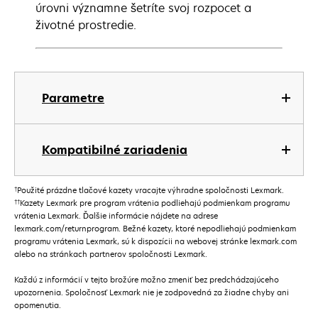
úrovni významne šetríte svoj rozpocet a
životné prostredie.
Parametre
Kompatibilné zariadenia
†
Použité prázdne tlačové kazety vracajte výhradne spoločnosti Lexmark.
††
Kazety Lexmark pre program vrátenia podliehajú podmienkam programu
vrátenia Lexmark. Ďalšie informácie nájdete na adrese
lexmark.com/returnprogram. Bežné kazety, ktoré nepodliehajú podmienkam
programu vrátenia Lexmark, sú k dispozícii na webovej stránke lexmark.com
alebo na stránkach partnerov spoločnosti Lexmark.
Každú z informácií v tejto brožúre možno zmeniť bez predchádzajúceho
upozornenia. Spoločnosť Lexmark nie je zodpovedná za žiadne chyby ani
opomenutia.