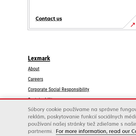
Contact us
Lexmark
About
Careers
opens
Corporate Social Responsibility
in
Sustainability
a
Súbory cookie používame na správne fungov
Lexmark Partners
new
reklám, poskytovanie funkcií sociálnych médi
tab
používaní našej stránky tiež zdieľame s naš
Lexmark International, Inc., a Xerox Company
partnermi.
For more information, read our C
©2026 All rights reserved.