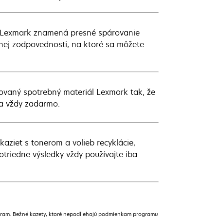
jn Lexmark znamená presné spárovanie
lnej zodpovednosti, na ktoré sa môžete
bovaný spotrebný materiál Lexmark tak, že
 a vždy zadarmo.
ziet s tonerom a volieb recyklácie,
triedne výsledky vždy používajte iba
gram. Bežné kazety, ktoré nepodliehajú podmienkam programu