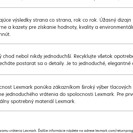
ajúce výsledky strana co strana, rok co rok. Úžasný diza
arne a kazety pre získanie hodnoty, kvality a environmentá
hnút.
ý chod nebol nikdy jednoduchší. Recyklujte všetok opotre
echáte postarat sa o detaily. Je to jednoduché, elegantné
cnost Lexmark ponúka zákazníkom široký výber tlacových ka
ne jednoduchého vrátenia do spolocnosti Lexmark. Pre prvo
nálny spotrebný materiál Lexmark.
ramu vrátenia Lexmark. Ďalšie informácie nájdete na adrese lexmark.com/returnpro