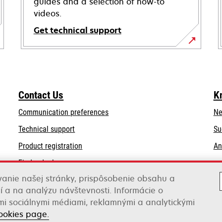
guides and a selection of how-to
videos.
Get technical support
opens
in
a
new
Contact Us
K
tab
Communication preferences
Ne
opens
Technical support
Su
in
Product registration
An
a
Find a dealer
new
tab
anie našej stránky, prispôsobenie obsahu a
List of wholesalers
í a na analýzu návštevnosti. Informácie o
imi sociálnymi médiami, reklamnými a analytickými
ookies page.