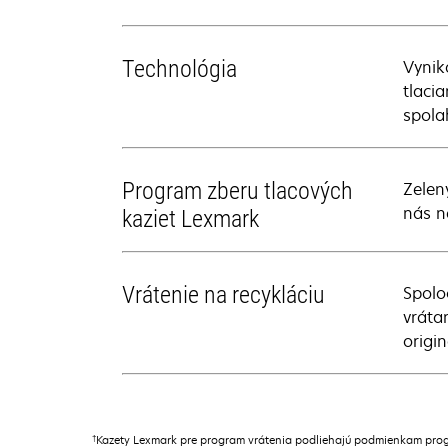
Technológia
Vynik
tlaci
spola
Program zberu tlacových
Zelen
nás n
kaziet Lexmark
Vrátenie na recykláciu
Spolo
vráta
origi
†
Kazety Lexmark pre program vrátenia podliehajú podmienkam prog