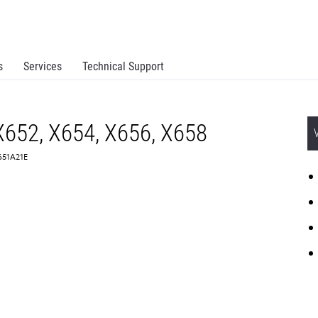
s
Services
Technical Support
X652, X654, X656, X658
X651A21E