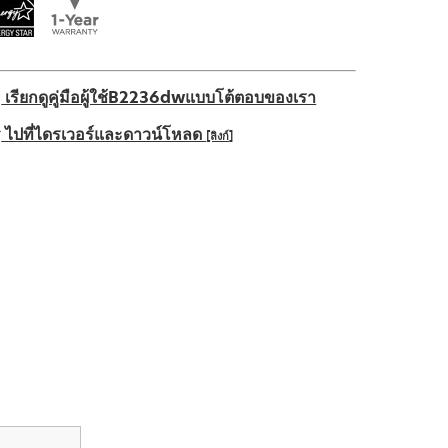
เรียกดูคู่มือผู้ใช้B2236dwแบบโต้ตอบของเรา
ไปที่ไดรเวอร์และดาวน์โหลด
[ลิงก์]
pens
ew
ab