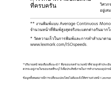
วิศวก
ที่ครบครัน
อยู่เส
** งานพิมพ์แบบ Average Continuous Mono ที่
จำนวนหน้าที่พิมพ์สูงสุดจริงจะแตกต่างกันมากโด
* วัดความเร็วในการพิมพ์และการทำสำเนาตามม
www.lexmark.com/ISOspeeds.
†
"ปริมาณหน้าต่อเดือนที่แนะนำ" คือขอบเขตจำนวนหน้าที่ช่วยลูกค้าประเม
ควรจะอยู่ภายในขอบเขตที่ระบุไว้เพื่อประสิทธิภาพในการทำงานของอุปกรณ์
ข้อมูลทั้งหมดอาจมีการเปลี่ยนแปลงโดยไม่ต้องแจ้งให้ทราบล่วงหน้า Lexma