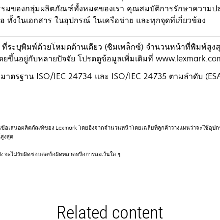
รรมของกลุ่มผลิตภัณฑ์ทั้งหมดของเรา คุณสมบัติการรักษาความป
มอ ทั้งในเอกสาร ในอุปกรณ์ ในเครือข่าย และทุกจุดที่เกี่ยวข้อง
ระบุพิมพ์ด้วยโหมดด้านเดียว (ซิมเพล็กซ์) จำนวนหน้าที่พิมพ์สู
ยขึ้นอยู่กับหลายปัจจัย โปรดดูข้อมูลเพิ่มเติมที่ www.lexmark.co
าตรฐาน ISO/IEC 24734 และ ISO/IEC 24735 ตามลำดับ (ESAT) โป
ินข้อเสนอผลิตภัณฑ์ของ Lexmark โดยอิงจากจำนวนหน้าโดยเฉลี่ยที่ลูกค้าวางแผนว่าจะใช้อุป
สูงสุด
rk จะไม่รับผิดชอบต่อข้อผิดพลาดหรือการละเว้นใด ๆ
Related content