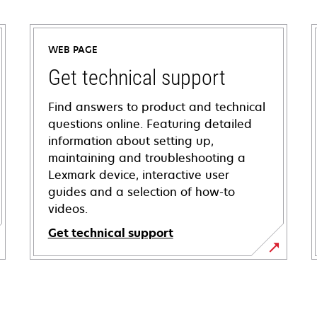
WEB PAGE
Get technical support
Find answers to product and technical
questions online. Featuring detailed
information about setting up,
maintaining and troubleshooting a
Lexmark device, interactive user
guides and a selection of how-to
videos.
Get technical support
opens
in
a
new