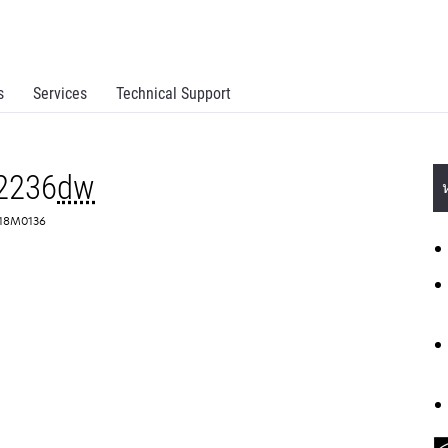
s
Services
Technical Support
2236
dw
: 18M0136