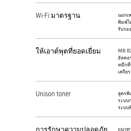
Wi-Fi มาตรฐาน
นอกเห
พิมพ์ไ
รับรอ
ให้เอาต์พุตที่ยอดเยี่ยม
MB B22
อัลคอ
หมึกท
เสถียร
Unison toner
สูตรพ
ระบบก
ระบบพ
การรักษาความปลอดภัย
แนวทา