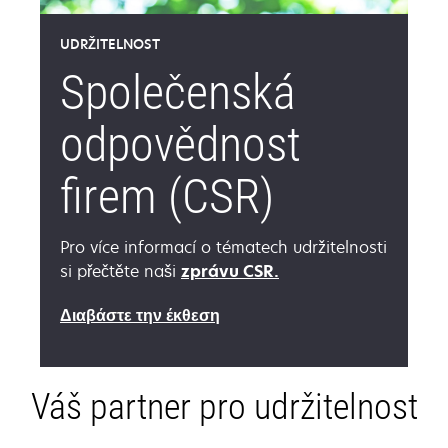
UDRŽITELNOST
Společenská
odpovědnost
firem (CSR)
Pro více informací o tématech udržitelnosti
opens
si přečtěte naši
zprávu CSR.
in
opens
Διαβάστε την έκθεση
a
in
new
a
tab
new
Váš partner pro udržitelnost
tab