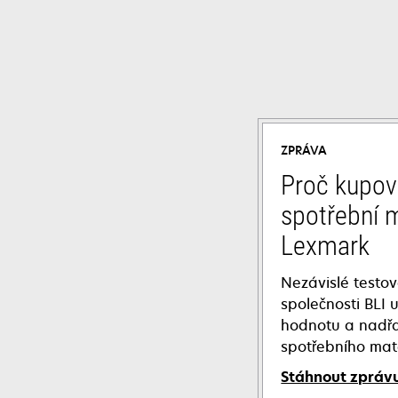
ZPRÁVA
Proč kupova
spotřební m
Lexmark
Nezávislé testov
společnosti BLI 
hodnotu a nadřa
spotřebního mat
Stáhnout zpráv