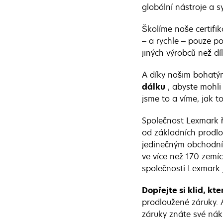
globální nástroje a s
Školíme naše certifik
– a rychle – pouze po
jiných výrobců než díl
A díky našim bohat
dálku
, abyste mohli 
jsme to a víme, jak to
Společnost Lexmark ř
od základních prodlo
jedinečným obchodním
ve více než 170 zemí
společnosti Lexmark j
Dopřejte si klid, kte
prodloužené záruky. A
záruky znáte své ná