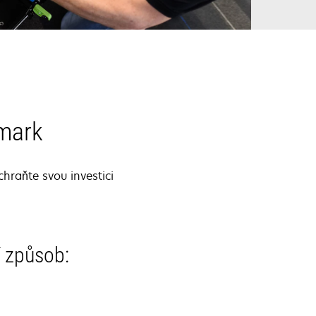
xmark
chraňte svou investici
í způsob: