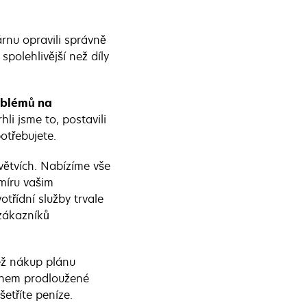
árnu opravili správně
spolehlivější než díly
oblémů na
li jsme to, postavili
potřebujete.
větvích. Nabízíme vše
míru vašim
třídní služby trvale
 zákazníků
ež nákup plánu
lánem prodloužené
etříte peníze.