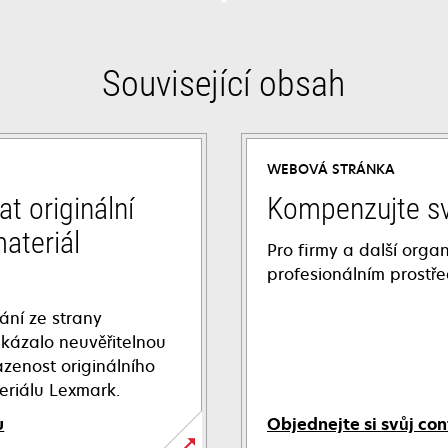
Související obsah
WEBOVÁ STRÁNKA
t originální
Kompenzujte s
ateriál
Pro firmy a další organ
profesionálním prostře
ání ze strany
ukázalo neuvěřitelnou
zenost originálního
eriálu Lexmark.
u
Objednejte si svůj con