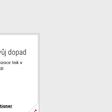
vůj dopad
izace tisk v
dí
tianer