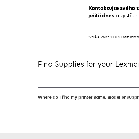
Kontaktujte svého 
ještě dnes
a zjistěte
*Zpráva Service 800 U.S. Onsite Benc
Find Supplies for your Lexmar
Find
my
supplies
Where do I find my printer name, model or supp