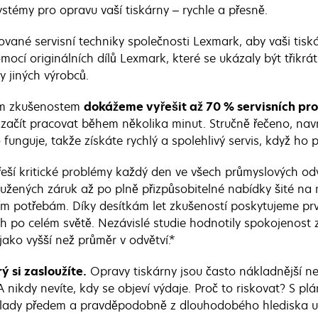
ystémy pro opravu vaší tiskárny – rychle a přesně.
ované servisní techniky společnosti Lexmark, aby vaši tisk
mocí originálních dílů Lexmark, které se ukázaly být třikrát 
y jiných výrobců.
ým zkušenostem
dokážeme vyřešit až 70 % servisních pr
začít pracovat během několika minut. Stručně řečeno, navrh
 funguje, takže získáte rychlý a spolehlivý servis, když ho 
eší kritické problémy každý den ve všech průmyslových od
užených záruk až po plně přizpůsobitelné nabídky šité na 
 potřebám. Díky desítkám let zkušeností poskytujeme prvo
ch po celém světě. Nezávislé studie hodnotily spokojenost
ako vyšší než průměr v odvětví.*
rý si zasloužíte.
Opravy tiskárny jsou často nákladnější n
 nikdy nevíte, kdy se objeví výdaje. Proč to riskovat? S p
klady předem a pravděpodobně z dlouhodobého hlediska uš