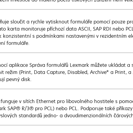
uje sloučit a rychle vytisknout formuláře pomocí pouze p
 Tato karta monitoruje příchozí data ASCII, SAP RDI nebo PC
k konzistentní s podmínkami nastavenými v rezidentním elek
ení formuláře.
ocí aplikace Správa formulářů Lexmark můžete ukládat a s
it režim (Print, Data Capture, Disabled, Archive* a Print, a
ují pevný disk.
 funguje v sítích Ethernet pro libovolného hostitele s pomo
rk SAP® R/3® pro PCL) nebo PCL. Podporuje také příkazy 
slových standardů jedno- a dvoudimenzionálních čárovýc