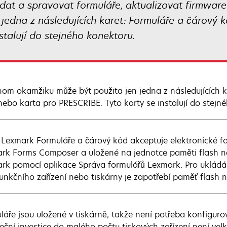
at a spravovat formuláře, aktualizovat firmware
jedna z následujících karet: Formuláře a čárový k
stalují do stejného konektoru.
nom okamžiku může být použita jen jedna z následujících k
nebo karta pro PRESCRIBE. Tyto karty se instalují do stejn
 Lexmark Formuláře a čárový kód akceptuje elektronické 
rk Forms Composer a uložené na jednotce paměti flash n
rk pomocí aplikace Správa formulářů Lexmark. Pro ukládán
funkčního zařízení nebo tiskárny je zapotřebí paměť flash 
láře jsou uložené v tiskárně, takže není potřeba konfiguro
eční investice do malého počtu tiskových zařízení není velk