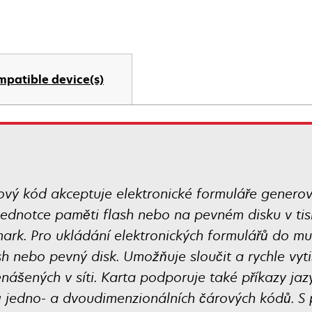
mpatible device(s)
ový kód akceptuje elektronické formuláře gener
ednotce paměti flash nebo na pevném disku v ti
ark. Pro ukládání elektronických formulářů do mul
ash nebo pevný disk. Umožňuje sloučit a rychle vy
nášených v síti. Karta podporuje také příkazy jaz
 jedno- a dvoudimenzionálních čárových kódů. S