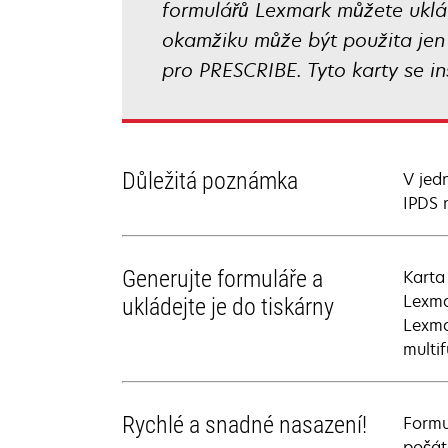
formulářů Lexmark můžete uklád
okamžiku může být použita jen 
pro PRESCRIBE. Tyto karty se in
Důležitá poznámka
V jed
IPDS 
Generujte formuláře a
Karta
Lexma
ukládejte je do tiskárny
Lexma
multi
Rychlé a snadné nasazení!
Formu
počát