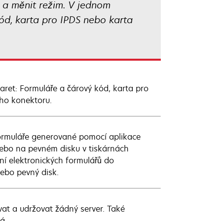
 a měnit režim. V jednom
ód, karta pro IPDS nebo karta
aret: Formuláře a čárový kód, karta pro
ého konektoru.
formuláře generované pomocí aplikace
ebo na pevném disku v tiskárnách
í elektronických formulářů do
nebo pevný disk.
vat a udržovat žádný server. Také
á.