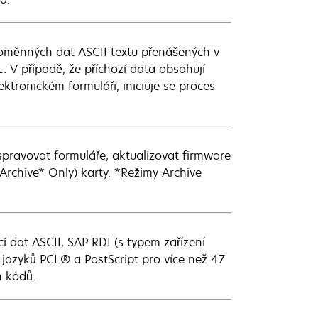
roměnných dat ASCII textu přenášených v
L. V případě, že příchozí data obsahují
tronickém formuláři, iniciuje se proces
pravovat formuláře, aktualizovat firmware
 Archive* Only) karty. *Režimy Archive
cí dat ASCII, SAP RDI (s typem zařízení
jazyků PCL® a PostScript pro více než 47
h kódů.