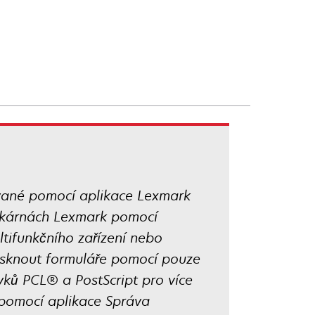
ované pomocí aplikace Lexmark
skárnách Lexmark pomocí
tifunkčního zařízení nebo
tisknout formuláře pomocí pouze
yků PCL® a PostScript pro více
 pomocí aplikace Správa