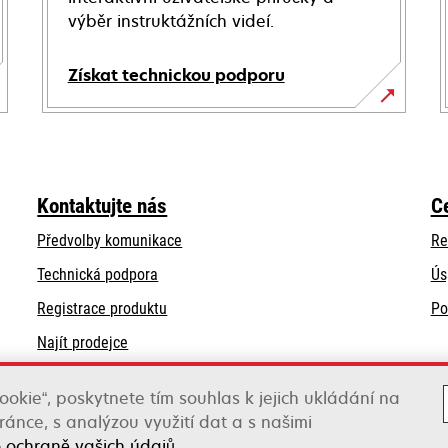
výběr instruktážních videí.
Získat technickou podporu
opens
in
a
new
Kontaktujte nás
C
tab
Předvolby komunikace
Re
opens
Technická podpora
Ús
in
Registrace produktu
Po
a
Najít prodejce
new
tab
Seznam velkoobchodníků
ookie“, poskytnete tím souhlas k jejich ukládání na
ánce, s analýzou využití dat a s našimi
o ochraně vašich údajů