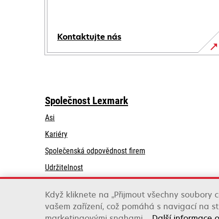
Kontaktujte nás
Společnost Lexmark
Asi
Kariéry
opens
Společenská odpovědnost firem
in
Udržitelnost
a
Partneři společnosti Lexmark
new
Když kliknete na „Přijmout všechny soubory c
tab
vašem zařízení, což pomáhá s navigací na str
Lexmark International, Inc., společnost Xerox
marketingovými snahami.
Další informace 