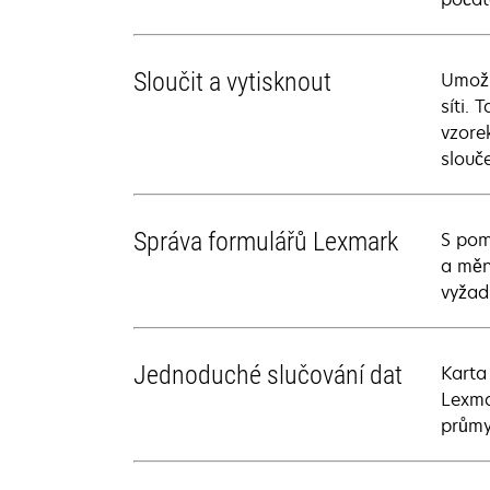
Sloučit a vytisknout
Umožň
síti.
vzore
slouč
Správa formulářů Lexmark
S pom
a měn
vyžad
Jednoduché slučování dat
Karta
Lexma
průmy