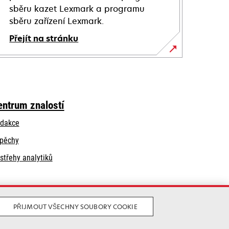
sběru kazet Lexmark a programu
sběru zařízení Lexmark.
Přejít na stránku
entrum znalostí
dakce
pěchy
střehy analytiků
PŘIJMOUT VŠECHNY SOUBORY COOKIE
Legální
Soukromí