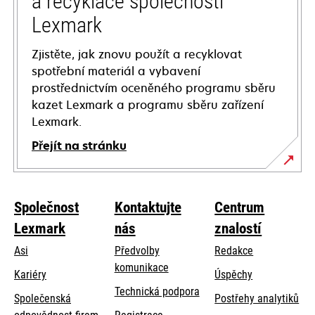
a recyklace společnosti
Lexmark
Zjistěte, jak znovu použít a recyklovat
spotřební materiál a vybavení
prostřednictvím oceněného programu sběru
kazet Lexmark a programu sběru zařízení
Lexmark.
Přejít na stránku
Společnost
Kontaktujte
Centrum
Lexmark
nás
znalostí
Asi
Předvolby
Redakce
komunikace
Kariéry
Úspěchy
opens
Technická podpora
Společenská
Postřehy analytiků
in
opens