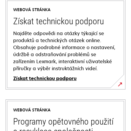
WEBOVÁ STRÁNKA
Získat technickou podporu
Najděte odpovědi na otázky týkající se
produktů a technických otázek online.
Obsahuje podrobné informace o nastavení,
údržbě a odstraňování problémů se
zařízením Lexmark, interaktivní uživatelské
příručky a výběr instruktážních videí.
Získat technickou podporu
opens
in
a
WEBOVÁ STRÁNKA
new
tab
Programy opětovného použití